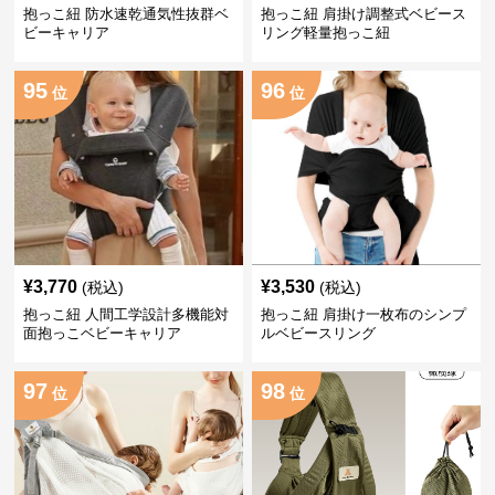
抱っこ紐 防水速乾通気性抜群ベ
抱っこ紐 肩掛け調整式ベビース
ビーキャリア
リング軽量抱っこ紐
95
96
位
位
¥
3,770
¥
3,530
(税込)
(税込)
抱っこ紐 人間工学設計多機能対
抱っこ紐 肩掛け一枚布のシンプ
面抱っこベビーキャリア
ルベビースリング
97
98
位
位