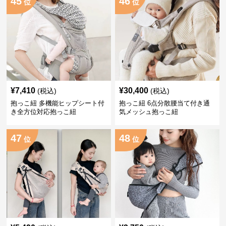
45
46
位
位
¥
7,410
¥
30,400
(税込)
(税込)
抱っこ紐 多機能ヒップシート付
抱っこ紐 6点分散腰当て付き通
き全方位対応抱っこ紐
気メッシュ抱っこ紐
47
48
位
位