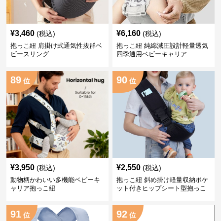
¥
3,460
¥
6,160
(税込)
(税込)
抱っこ紐 肩掛け式通気性抜群ベ
抱っこ紐 純綿減圧設計軽量透気
ビースリング
四季通用ベビーキャリア
89
90
位
位
¥
3,950
¥
2,550
(税込)
(税込)
動物柄かわいい多機能ベビーキ
抱っこ紐 斜め掛け軽量収納ポケ
ャリア抱っこ紐
ット付きヒップシート型抱っこ
紐
91
92
位
位