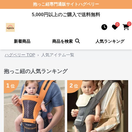
抱っこ紐
専門通販サイト
ハグベリー
5,000
円以上のご購入で送料無料
0
0
新着商品
商品を検索
人気ランキング
ハグベリー TOP
›
人気アイテム一覧
抱っこ紐の人気ランキング
1
2
位
位