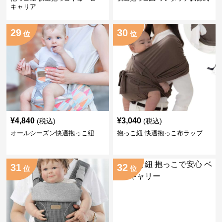
キャリア
29
30
位
位
¥
4,840
¥
3,040
(税込)
(税込)
オールシーズン快適抱っこ紐
抱っこ紐 快適抱っこ布ラップ
31
32
位
位