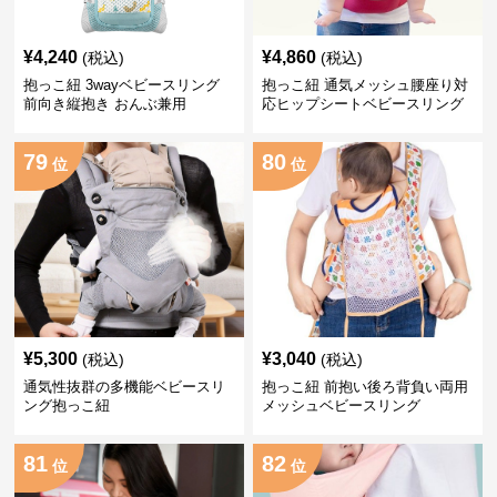
¥
4,240
¥
4,860
(税込)
(税込)
抱っこ紐 3wayベビースリング
抱っこ紐 通気メッシュ腰座り対
前向き縦抱き おんぶ兼用
応ヒップシートベビースリング
79
80
位
位
¥
5,300
¥
3,040
(税込)
(税込)
通気性抜群の多機能ベビースリ
抱っこ紐 前抱い後ろ背負い両用
ング抱っこ紐
メッシュベビースリング
81
82
位
位