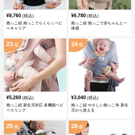
¥
8,760
¥
6,780
(税込)
(税込)
抱っこ紐 抱っこでらくらくベビ
抱っこ紐 抱っこで赤ちゃんと一
ーキャリア
体感
23
24
位
位
¥
5,260
¥
3,040
(税込)
(税込)
抱っこ紐 新生児対応 多機能ベビ
抱っこ紐 やさしい抱っこ布 新生
ースリング
児から使える
25
26
位
位