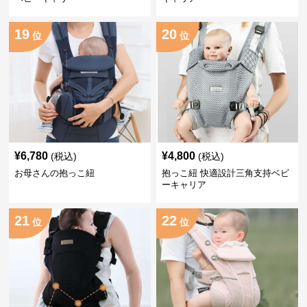
19
20
位
位
¥
6,780
¥
4,800
(税込)
(税込)
お母さんの抱っこ紐
抱っこ紐 快適設計三角支持ベビ
ーキャリア
21
22
位
位