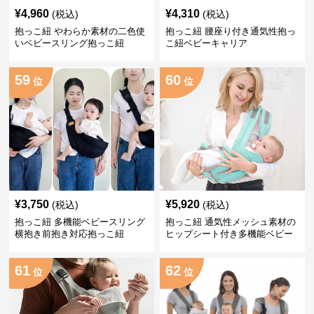
¥
4,960
¥
4,310
(税込)
(税込)
抱っこ紐 やわらか素材の二色使
抱っこ紐 腰座り付き通気性抱っ
いベビースリング抱っこ紐
こ紐ベビーキャリア
59
60
位
位
¥
3,750
¥
5,920
(税込)
(税込)
抱っこ紐 多機能ベビースリング
抱っこ紐 通気性メッシュ素材の
横抱き前抱き対応抱っこ紐
ヒップシート付き多機能ベビー
キャリア
61
62
位
位