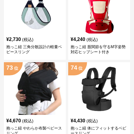
¥
2,730
¥
4,240
(税込)
(税込)
抱っこ紐 三角分散設計の軽量ベ
抱っこ紐 股関節を守るM字姿勢
ビースリング
対応ヒップシート付き
73
74
位
位
¥
4,670
¥
4,430
(税込)
(税込)
抱っこ紐 やわらか布製ベビース
抱っこ紐 体にフィットするベビ
リング
ースリング