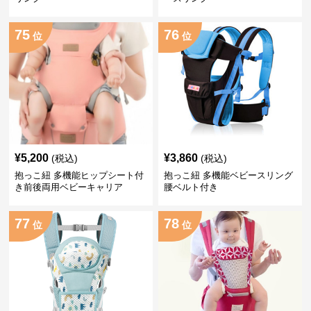
75
76
位
位
¥
5,200
¥
3,860
(税込)
(税込)
抱っこ紐 多機能ヒップシート付
抱っこ紐 多機能ベビースリング
き前後両用ベビーキャリア
腰ベルト付き
77
78
位
位