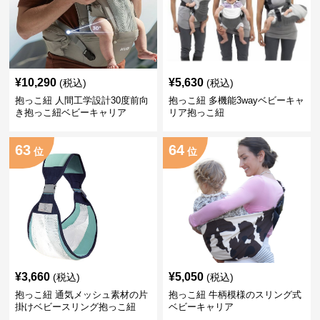
¥
10,290
¥
5,630
(税込)
(税込)
抱っこ紐 人間工学設計30度前向
抱っこ紐 多機能3wayベビーキャ
き抱っこ紐ベビーキャリア
リア抱っこ紐
63
64
位
位
¥
3,660
¥
5,050
(税込)
(税込)
抱っこ紐 通気メッシュ素材の片
抱っこ紐 牛柄模様のスリング式
掛けベビースリング抱っこ紐
ベビーキャリア