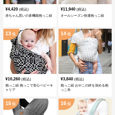
¥
4,420
¥
11,940
(税込)
(税込)
赤ちゃん思いの多機能抱っこ紐
オールシーズン快適抱っこ紐
13
14
位
位
¥
10,260
¥
3,840
(税込)
(税込)
抱っこ紐 抱っこで安心ベビーキ
抱っこ紐 おやこの絆を深める抱
ャリア
っこ布
15
16
位
位