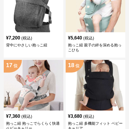
¥
7,200
¥
5,640
(税込)
(税込)
背中にやさしい抱っこ紐
抱っこ紐 親子の絆を深める抱っ
こひも
17
18
位
位
¥
7,360
¥
3,680
(税込)
(税込)
抱っこ紐 抱っこでらくらく快適
抱っこ紐 多機能フィット ベビー
ベビーキャリー
キャリア