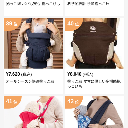
抱っこ紐 パパも安心 抱っこひも
科学的設計 快適抱っこ紐
39
40
位
位
¥
7,620
¥
8,040
(税込)
(税込)
オールシーズン快適抱っこ紐
抱っこ紐 ママに優しい多機能抱
っこひも
41
42
位
位