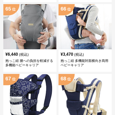
65
66
位
位
¥
6,440
¥
3,470
(税込)
(税込)
抱っこ紐 腰への負担を軽減する
抱っこ紐 多機能対面横向き両用
多機能ベビーキャリア
ベビーキャリア
67
68
位
位