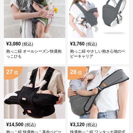
¥
3,080
¥
3,760
(税込)
(税込)
抱っこ紐 オールシーズン快適抱
抱っこ紐 やさしい抱き心地のベ
っこひも
ビーキャリア
27
28
位
位
¥
14,500
¥
3,120
(税込)
(税込)
抱っこ紐 快適抱っこ革命ベビー
快適抱っこ紐 ワンタッチ調節式