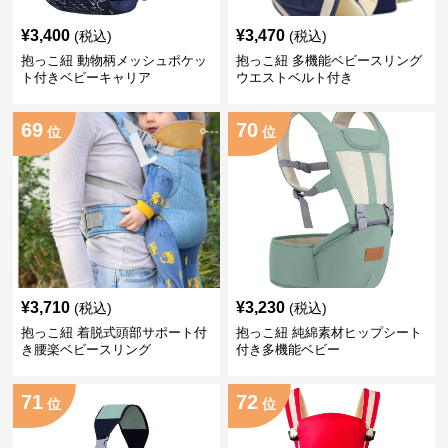
¥
3,400
¥
3,470
(税込)
(税込)
抱っこ紐 動物柄メッシュポケッ
抱っこ紐 多機能ベビースリング
ト付きベビーキャリア
ウエストベルト付き
69
70
位
位
¥
3,710
¥
3,230
(税込)
(税込)
抱っこ紐 着脱式頭部サポート付
抱っこ紐 純綿素材ヒップシート
き腰楽ベビースリング
付き多機能ベビー
71
72
位
位