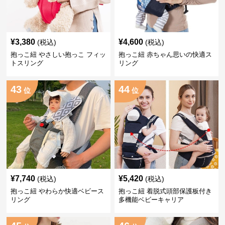
¥
3,380
¥
4,600
(税込)
(税込)
抱っこ紐 やさしい抱っこ フィッ
抱っこ紐 赤ちゃん思いの快適ス
トスリング
リング
43
44
位
位
¥
7,740
¥
5,420
(税込)
(税込)
抱っこ紐 やわらか快適ベビース
抱っこ紐 着脱式頭部保護板付き
リング
多機能ベビーキャリア