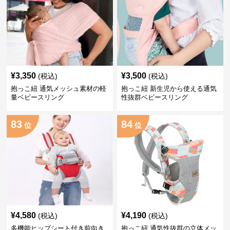
¥
3,350
¥
3,500
(税込)
(税込)
抱っこ紐 通気メッシュ素材の軽
抱っこ紐 新生児から使える通気
量ベビースリング
性抜群ベビースリング
83
84
位
位
¥
4,580
¥
4,190
(税込)
(税込)
多機能ヒップシート付き前向き
抱っこ紐 通気性抜群の立体メッ