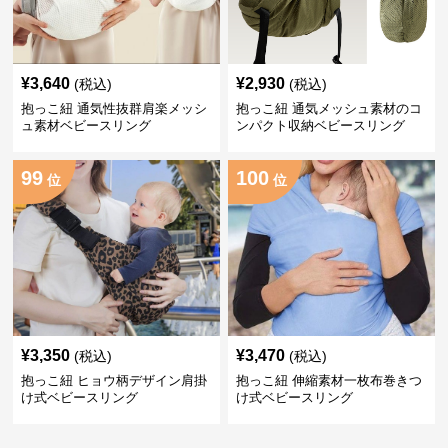
¥
3,640
¥
2,930
(税込)
(税込)
抱っこ紐 通気性抜群肩楽メッシ
抱っこ紐 通気メッシュ素材のコ
ュ素材ベビースリング
ンパクト収納ベビースリング
99
100
位
位
¥
3,350
¥
3,470
(税込)
(税込)
抱っこ紐 ヒョウ柄デザイン肩掛
抱っこ紐 伸縮素材一枚布巻きつ
け式ベビースリング
け式ベビースリング