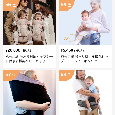
55
56
位
位
¥
28,000
¥
5,460
(税込)
(税込)
抱っこ紐 腰座り対応ヒップシー
抱っこ紐 腰座り対応多機能ヒッ
ト付き多機能ベビーキャリア
プシートベビーキャリア
57
58
位
位