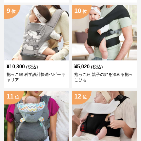
9
10
位
位
¥
10,300
¥
5,020
(税込)
(税込)
抱っこ紐 科学設計快適ベビーキ
抱っこ紐 親子の絆を深める抱っ
ャリア
こひも
11
12
位
位