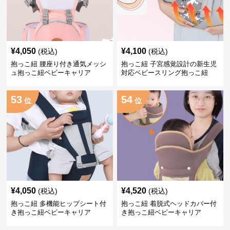
¥
4,050
¥
4,100
(税込)
(税込)
抱っこ紐 腰座り付き通気メッシ
抱っこ紐 子宮感覚設計の新生児
ュ抱っこ紐ベビーキャリア
対応ベビースリング抱っこ紐
53
54
位
位
¥
4,050
¥
4,520
(税込)
(税込)
抱っこ紐 多機能ヒップシート付
抱っこ紐 着脱式ヘッドカバー付
き抱っこ紐ベビーキャリア
き抱っこ紐ベビーキャリア