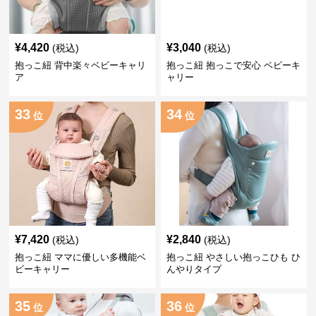
¥
4,420
¥
3,040
(税込)
(税込)
抱っこ紐 背中楽々ベビーキャリ
抱っこ紐 抱っこで安心 ベビーキ
ア
ャリー
33
34
位
位
¥
7,420
¥
2,840
(税込)
(税込)
抱っこ紐 ママに優しい多機能ベ
抱っこ紐 やさしい抱っこひも ひ
ビーキャリー
んやりタイプ
35
36
位
位