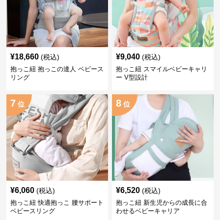
¥
18,660
¥
9,040
(税込)
(税込)
抱っこ紐 抱っこの達人 ベビース
抱っこ紐 スマイルベビーキャリ
リング
ー V型設計
7
8
位
位
¥
6,060
¥
6,520
(税込)
(税込)
抱っこ紐 快適抱っこ 腰サポート
抱っこ紐 新生児からの成長に合
ベビースリング
わせるベビーキャリア