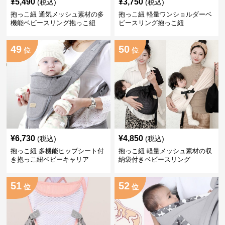
¥
5,490
¥
3,750
(税込)
(税込)
抱っこ紐 通気メッシュ素材の多
抱っこ紐 軽量ワンショルダーベ
機能ベビースリング抱っこ紐
ビースリング抱っこ紐
49
50
位
位
¥
6,730
¥
4,850
(税込)
(税込)
抱っこ紐 多機能ヒップシート付
抱っこ紐 軽量メッシュ素材の収
き抱っこ紐ベビーキャリア
納袋付きベビースリング
51
52
位
位