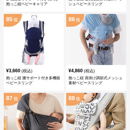
抱っこ紐ベビーキャリア
シュベビースリング
85
86
位
位
¥
3,660
¥
4,860
(税込)
(税込)
抱っこ紐 腰サポート付き多機能
抱っこ紐 肩掛け調節式メッシュ
ベビースリング
素材ベビースリング
87
88
位
位