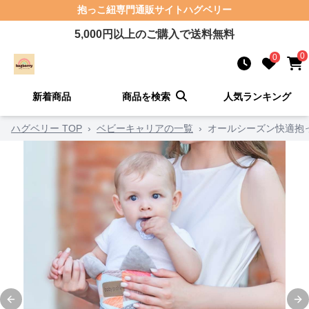
抱っこ紐
専門通販サイト
ハグベリー
5,000
円以上のご購入で送料無料
0
0
新着商品
商品を検索
人気ランキング
ハグベリー TOP
›
ベビーキャリアの一覧
›
オールシーズン快適抱
Previous slide
Ne