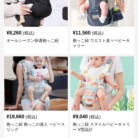
¥
8,260
¥
11,560
(税込)
(税込)
オールシーズン快適抱っこ紐
抱っこ紐 ウエスト楽々ベビーキ
ャリー
¥
18,660
¥
9,040
(税込)
(税込)
抱っこ紐 抱っこの達人 ベビース
抱っこ紐 スマイルベビーキャリ
リング
ー V型設計