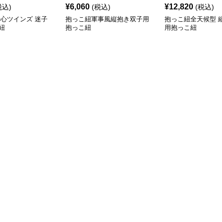
¥
6,060
¥
12,820
税込)
(税込)
(税込)
安心ツインズ 迷子
抱っこ紐軍事風縦抱き双子用
抱っこ紐全天候型 
紐
抱っこ紐
用抱っこ紐