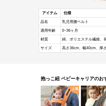
アイテム
仕様
品名
乳児用腰ベルト
適用年齢
0~36ヶ月
材質
綿、ポリエステル繊維、
サイズ
高さ36cm、幅40cm、厚さ
抱っこ紐
ベビーキャリア
のお
人気