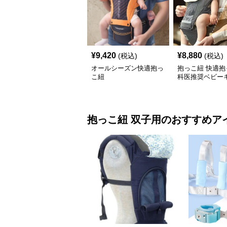
¥
9,420
¥
8,880
(税込)
(税込)
オールシーズン快適抱っ
抱っこ紐 快適抱
こ紐
科医推奨ベビー
抱っこ紐
双子用
のおすすめア