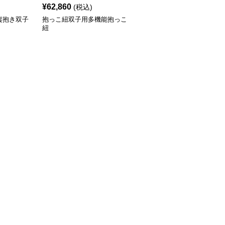
¥
62,860
(税込)
縦抱き双子
抱っこ紐双子用多機能抱っこ
紐