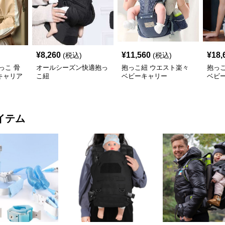
¥
8,260
¥
11,560
¥
18,
(税込)
(税込)
っこ 骨
オールシーズン快適抱っ
抱っこ紐 ウエスト楽々
抱っ
キャリア
こ紐
ベビーキャリー
ベビ
イテム