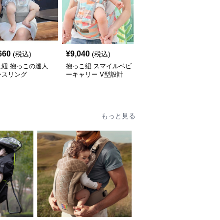
660
¥
9,040
¥
6,060
(税込)
(税込)
(税込)
こ紐 抱っこの達人
抱っこ紐 スマイルベビ
抱っこ紐 快適抱っこ 腰
ースリング
ーキャリー V型設計
サポート ベビースリン
グ
もっと見る