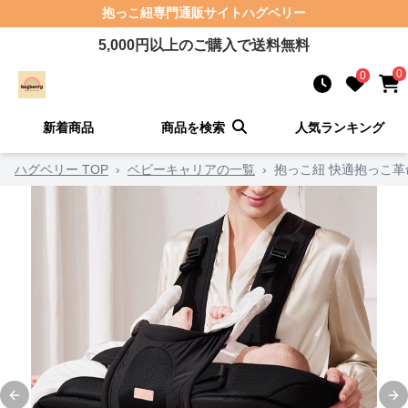
抱っこ紐
専門通販サイト
ハグベリー
5,000
円以上のご購入で送料無料
0
0
新着商品
商品を検索
人気ランキング
ハグベリー TOP
›
ベビーキャリアの一覧
›
抱っこ紐 快適抱っこ
Previous slide
Ne