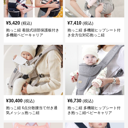
¥
5,420
¥
7,410
(税込)
(税込)
抱っこ紐 着脱式頭部保護板付き
抱っこ紐 多機能ヒップシート付
多機能ベビーキャリア
き全方位対応抱っこ紐
¥
30,400
¥
6,730
(税込)
(税込)
抱っこ紐 6点分散腰当て付き通
抱っこ紐 多機能ヒップシート付
気メッシュ抱っこ紐
き抱っこ紐ベビーキャリア