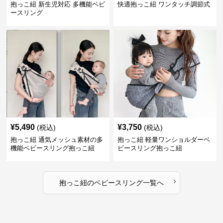
抱っこ紐 新生児対応 多機能ベビ
快適抱っこ紐 ワンタッチ調節式
ースリング
¥
5,490
¥
3,750
(税込)
(税込)
抱っこ紐 通気メッシュ素材の多
抱っこ紐 軽量ワンショルダーベ
機能ベビースリング抱っこ紐
ビースリング抱っこ紐
›
抱っこ紐
の
ベビースリング
一覧へ