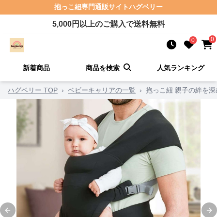
抱っこ紐
専門通販サイト
ハグベリー
5,000
円以上のご購入で送料無料
0
0
新着商品
商品を検索
人気ランキング
ハグベリー TOP
›
ベビーキャリアの一覧
›
抱っこ紐 親子の絆を
Previous slide
Ne