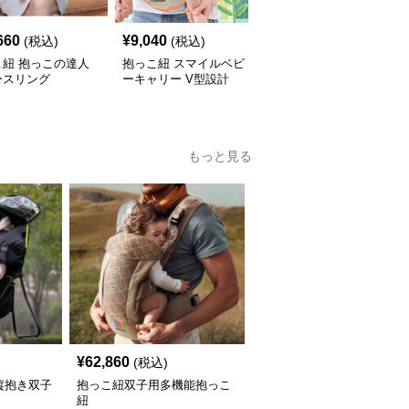
660
¥
9,040
¥
6,060
(税込)
(税込)
(税込)
こ紐 抱っこの達人
抱っこ紐 スマイルベビ
抱っこ紐 快適抱っこ 腰
ースリング
ーキャリー V型設計
サポート ベビースリン
グ
もっと見る
¥
62,860
(税込)
縦抱き双子
抱っこ紐双子用多機能抱っこ
紐