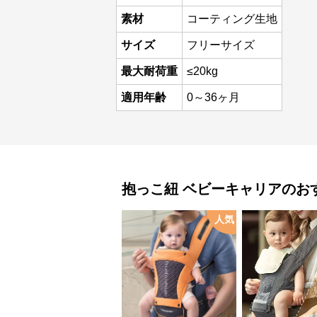
素材
コーティング生地
サイズ
フリーサイズ
最大耐荷重
≤20kg
適用年齢
0～36ヶ月
抱っこ紐
ベビーキャリア
のお
人気