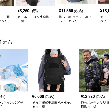
¥
8,260
¥
11,560
¥
18,
(税込)
(税込)
っこ 骨
オールシーズン快適抱っ
抱っこ紐 ウエスト楽々
抱っ
キャリア
こ紐
ベビーキャリー
ベビ
イテム
¥
6,060
¥
12,820
税込)
(税込)
(税込)
安心ツインズ 迷子
抱っこ紐軍事風縦抱き双子用
抱っこ紐全天候型 
紐
抱っこ紐
用抱っこ紐