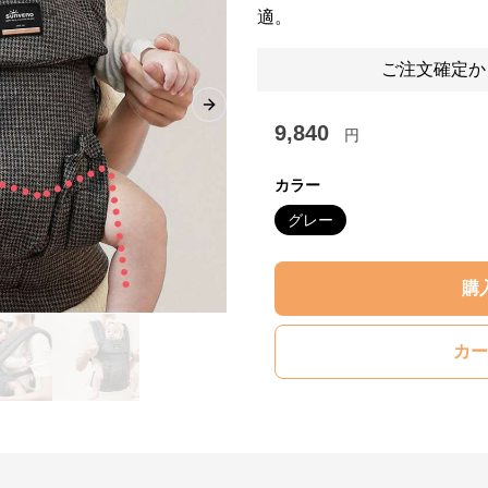
適。
ご注文確定か
Next slide
9,840
円
カラー
グレー
購
カー