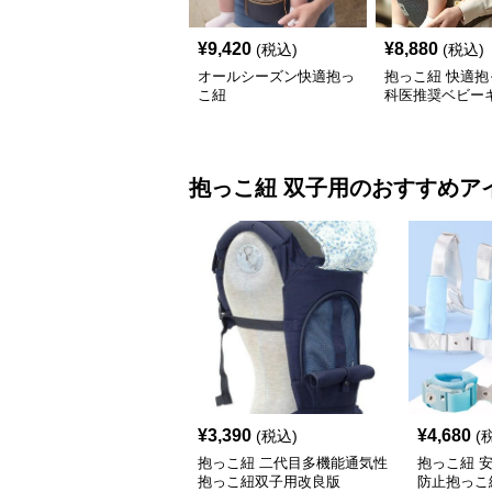
¥
9,420
¥
8,880
(税込)
(税込)
オールシーズン快適抱っ
抱っこ紐 快適抱
こ紐
科医推奨ベビー
抱っこ紐
双子用
のおすすめア
¥
3,390
¥
4,680
(税込)
(
抱っこ紐 二代目多機能通気性
抱っこ紐 
抱っこ紐双子用改良版
防止抱っこ