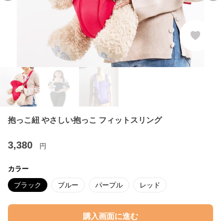
抱っこ紐 やさしい抱っこ フィットスリング
3,380
円
カラー
ブラック
ブルー
パープル
レッド
購入画面に進む