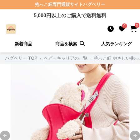
抱っこ紐
専門通販サイト
ハグベリー
5,000
円以上のご購入で送料無料
0
0
新着商品
商品を検索
人気ランキング
ハグベリー TOP
›
ベビーキャリアの一覧
›
抱っこ紐 やさしい抱っ
Previous slide
Ne