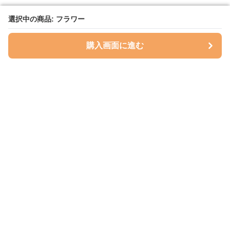
選択中の商品: フラワー
選択中の商品: フラワー
購入画面に進む
購入画面に進む
ハグベリー
について
会社概要