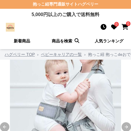
抱っこ紐
専門通販サイト
ハグベリー
5,000
円以上のご購入で送料無料
0
0
新着商品
商品を検索
人気ランキング
ハグベリー TOP
›
ベビーキャリアの一覧
›
抱っこ紐 抱っこdeお
Previous slide
Ne