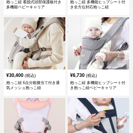
抱っこ紐 着脱式頭部保護板付き
抱っこ紐 多機能ヒップシート付
多機能ベビーキャリア
き全方位対応抱っこ紐
¥
30,400
¥
6,730
(税込)
(税込)
抱っこ紐 6点分散腰当て付き通
抱っこ紐 多機能ヒップシート付
気メッシュ抱っこ紐
き抱っこ紐ベビーキャリア