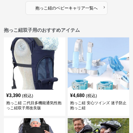
›
抱っこ紐
の
ベビーキャリア
一覧へ
抱っこ紐双子用のおすすめアイテム
¥
3,390
¥
4,680
(税込)
(税込)
抱っこ紐 二代目多機能通気性抱
抱っこ紐 安心ツインズ 迷子防止
っこ紐双子用改良版
抱っこ紐