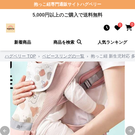
抱っこ紐
専門通販サイト
ハグベリー
5,000
円以上のご購入で送料無料
0
0
新着商品
商品を検索
人気ランキング
ハグベリー TOP
›
ベビースリングの一覧
›
抱っこ紐 新生児対応 
Previous slide
Ne