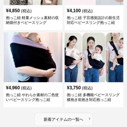
¥
4,850
¥
4,100
(税込)
(税込)
抱っこ紐 軽量メッシュ素材の収
抱っこ紐 子宮感覚設計の新生児
納袋付きベビースリング
対応ベビースリング抱っこ紐
¥
4,960
¥
3,750
(税込)
(税込)
抱っこ紐 やわらか素材の二色使
抱っこ紐 多機能ベビースリング
いベビースリング抱っこ紐
横抱き前抱き対応抱っこ紐
›
新着アイテムの一覧へ