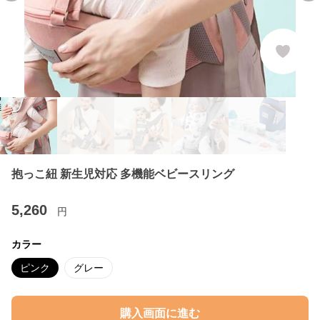
抱っこ紐 新生児対応 多機能ベビースリング
5,260
円
カラー
ピンク
グレー
購入画面に進む