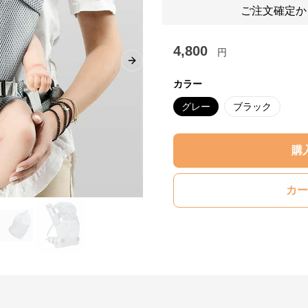
ご注文確定か
4,800
円
Next slide
カラー
グレー
ブラック
購
カー