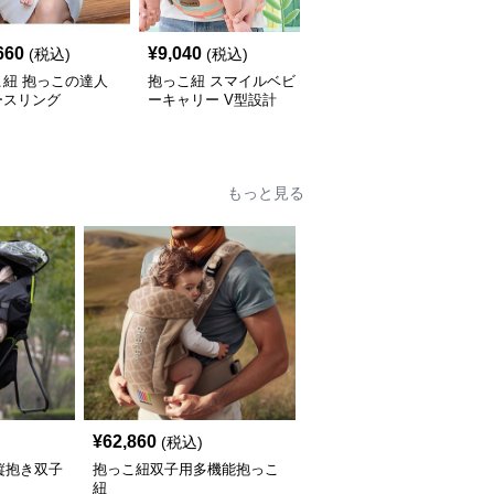
660
¥
9,040
¥
6,060
(税込)
(税込)
(税込)
こ紐 抱っこの達人
抱っこ紐 スマイルベビ
抱っこ紐 快適抱っこ 腰
ースリング
ーキャリー V型設計
サポート ベビースリン
グ
もっと見る
¥
62,860
(税込)
縦抱き双子
抱っこ紐双子用多機能抱っこ
紐