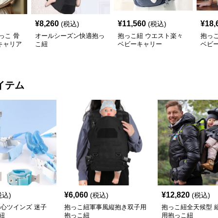
¥
8,260
¥
11,560
¥
18,
(税込)
(税込)
っこ 骨
オールシーズン快適抱っ
抱っこ紐 ウエスト楽々
抱っ
キャリア
こ紐
ベビーキャリー
ベビ
イテム
¥
6,060
¥
12,820
税込)
(税込)
(税込)
安心ツインズ 迷子
抱っこ紐軍事風縦抱き双子用
抱っこ紐全天候型 
紐
抱っこ紐
用抱っこ紐