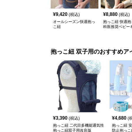
¥
9,420
¥
8,880
(税込)
(税込)
オールシーズン快適抱っ
抱っこ紐 快適抱
こ紐
科医推奨ベビー
抱っこ紐
双子用
のおすすめア
¥
3,390
¥
4,680
(税込)
(
抱っこ紐 二代目多機能通気性
抱っこ紐 
抱っこ紐双子用改良版
防止抱っこ