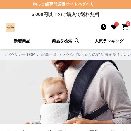
抱っこ紐
専門通販サイト
ハグベリー
5,000
円以上のご購入で送料無料
0
0
新着商品
商品を検索
人気ランキング
ハグベリー TOP
›
記事一覧
›
パパと赤ちゃんの絆が深まる！パパ用