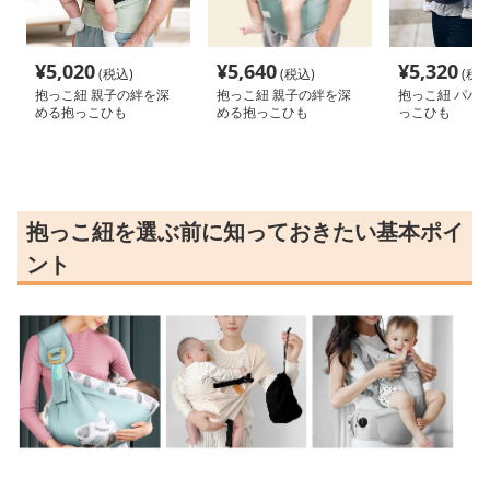
¥
5,020
¥
5,640
¥
5,320
(税込)
(税込)
(税込
抱っこ紐 親子の絆を深
抱っこ紐 親子の絆を深
抱っこ紐 パパも
める抱っこひも
める抱っこひも
っこひも
抱っこ紐を選ぶ前に知っておきたい基本ポイ
ント