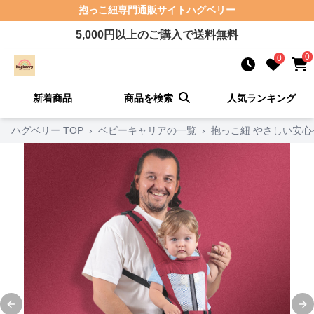
抱っこ紐
専門通販サイト
ハグベリー
5,000
円以上のご購入で送料無料
0
0
新着商品
商品を検索
人気ランキング
ハグベリー TOP
›
ベビーキャリアの一覧
›
抱っこ紐 やさしい安
Previous slide
Ne