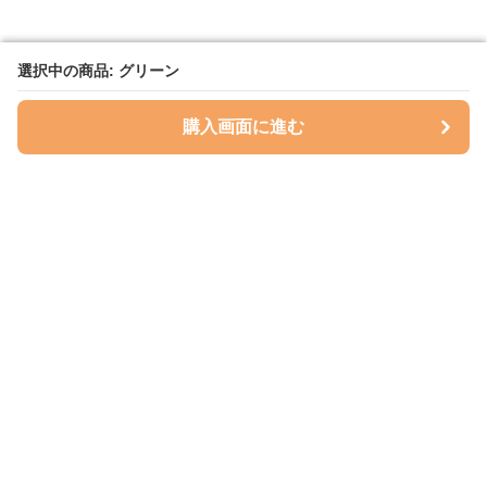
選択中の商品: グリーン
選択中の商品: グリーン
購入画面に進む
購入画面に進む
ハグベリー
について
会社概要