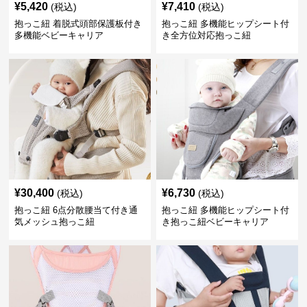
¥
5,420
¥
7,410
(税込)
(税込)
抱っこ紐 着脱式頭部保護板付き
抱っこ紐 多機能ヒップシート付
多機能ベビーキャリア
き全方位対応抱っこ紐
¥
30,400
¥
6,730
(税込)
(税込)
抱っこ紐 6点分散腰当て付き通
抱っこ紐 多機能ヒップシート付
気メッシュ抱っこ紐
き抱っこ紐ベビーキャリア