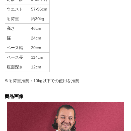
ウエスト
57-96cm
耐荷重
約30kg
高さ
46cm
幅
24cm
ベース幅
20cm
ベース長
114cm
座面深さ
12cm
※耐荷重推奨：10kg以下での使用を推奨
商品画像