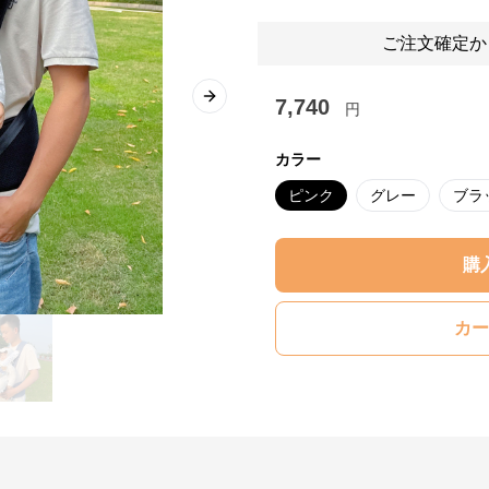
ご注文確定か
7,740
Next slide
円
カラー
ピンク
グレー
ブラ
購
カー