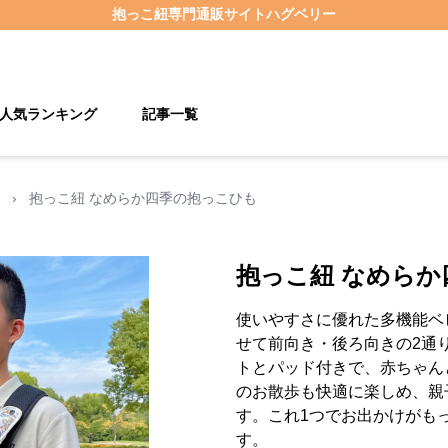
抱っこ紐
専門通販サイト
ハグベリー
人気ランキング
記事一覧
›
抱っこ紐 なめらか四季の抱っこひも
抱っこ紐 なめら
使いやすさに優れた多機能ベ
せて前向き・後ろ向きの2通
トとパッド付きで、赤ちゃん
のお散歩も快適に楽しめ、親
す。これ1つでお出かけがも
す。