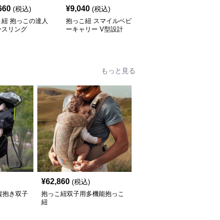
660
¥
9,040
¥
6,060
(税込)
(税込)
(税込)
こ紐 抱っこの達人
抱っこ紐 スマイルベビ
抱っこ紐 快適抱っこ 腰
ースリング
ーキャリー V型設計
サポート ベビースリン
グ
もっと見る
¥
62,860
(税込)
縦抱き双子
抱っこ紐双子用多機能抱っこ
紐