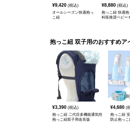
¥
9,420
¥
8,880
(税込)
(税込)
オールシーズン快適抱っ
抱っこ紐 快適抱
こ紐
科医推奨ベビー
抱っこ紐
双子用
のおすすめア
¥
3,390
¥
4,680
(税込)
(
抱っこ紐 二代目多機能通気性
抱っこ紐 
抱っこ紐双子用改良版
防止抱っこ