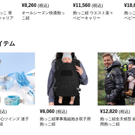
¥
8,260
¥
11,560
¥
18,
(税込)
(税込)
っこ 骨
オールシーズン快適抱っ
抱っこ紐 ウエスト楽々
抱っ
キャリア
こ紐
ベビーキャリー
ベビ
イテム
¥
6,060
¥
12,820
税込)
(税込)
(税込)
安心ツインズ 迷子
抱っこ紐軍事風縦抱き双子用
抱っこ紐全天候型 
紐
抱っこ紐
用抱っこ紐