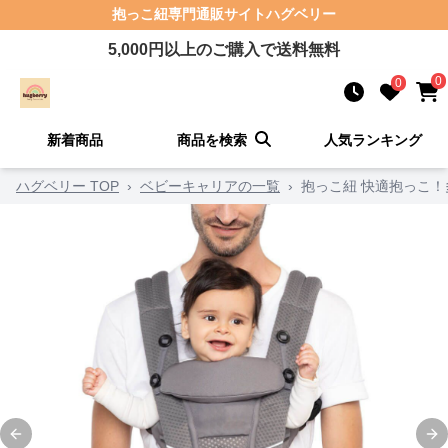
抱っこ紐
専門通販サイト
ハグベリー
5,000
円以上のご購入で送料無料
0
0
新着商品
商品を検索
人気ランキング
ハグベリー TOP
›
ベビーキャリアの一覧
›
抱っこ紐 快適抱っこ
Previous slide
Ne