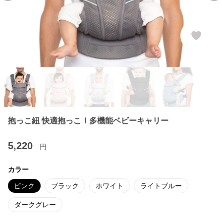
抱っこ紐 快適抱っこ！多機能ベビーキャリー
5,220
円
カラー
ピンク
ブラック
ホワイト
ライトブルー
ダークグレー