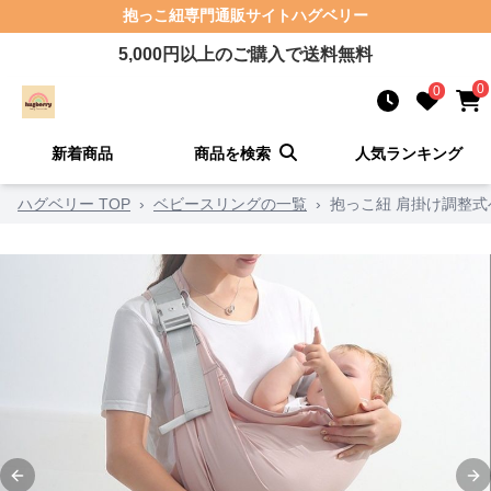
抱っこ紐
専門通販サイト
ハグベリー
5,000
円以上のご購入で送料無料
0
0
新着商品
商品を検索
人気ランキング
ハグベリー TOP
›
ベビースリングの一覧
›
抱っこ紐 肩掛け調整
Previous slide
Ne