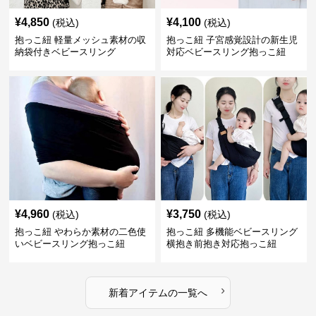
¥
4,850
¥
4,100
(税込)
(税込)
抱っこ紐 軽量メッシュ素材の収
抱っこ紐 子宮感覚設計の新生児
納袋付きベビースリング
対応ベビースリング抱っこ紐
¥
4,960
¥
3,750
(税込)
(税込)
抱っこ紐 やわらか素材の二色使
抱っこ紐 多機能ベビースリング
いベビースリング抱っこ紐
横抱き前抱き対応抱っこ紐
›
新着アイテムの一覧へ