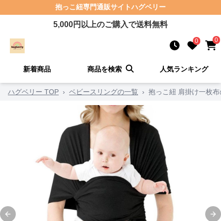
抱っこ紐
専門通販サイト
ハグベリー
5,000
円以上のご購入で送料無料
0
0
新着商品
商品を検索
人気ランキング
ハグベリー TOP
›
ベビースリングの一覧
›
抱っこ紐 肩掛け一枚
Previous slide
Ne