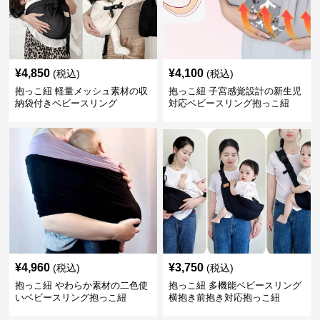
¥
4,850
¥
4,100
(税込)
(税込)
抱っこ紐 軽量メッシュ素材の収
抱っこ紐 子宮感覚設計の新生児
納袋付きベビースリング
対応ベビースリング抱っこ紐
¥
4,960
¥
3,750
(税込)
(税込)
抱っこ紐 やわらか素材の二色使
抱っこ紐 多機能ベビースリング
いベビースリング抱っこ紐
横抱き前抱き対応抱っこ紐