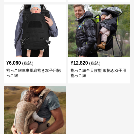
¥
6,060
¥
12,820
(税込)
(税込)
抱っこ紐軍事風縦抱き双子用抱
抱っこ紐全天候型 縦抱き双子用
っこ紐
抱っこ紐