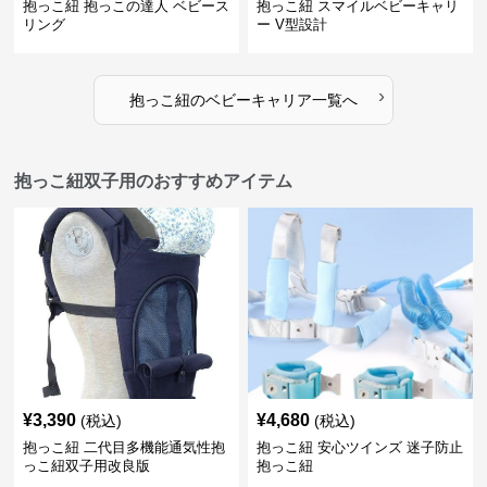
抱っこ紐 抱っこの達人 ベビース
抱っこ紐 スマイルベビーキャリ
リング
ー V型設計
›
抱っこ紐
の
ベビーキャリア
一覧へ
抱っこ紐双子用のおすすめアイテム
¥
3,390
¥
4,680
(税込)
(税込)
抱っこ紐 二代目多機能通気性抱
抱っこ紐 安心ツインズ 迷子防止
っこ紐双子用改良版
抱っこ紐