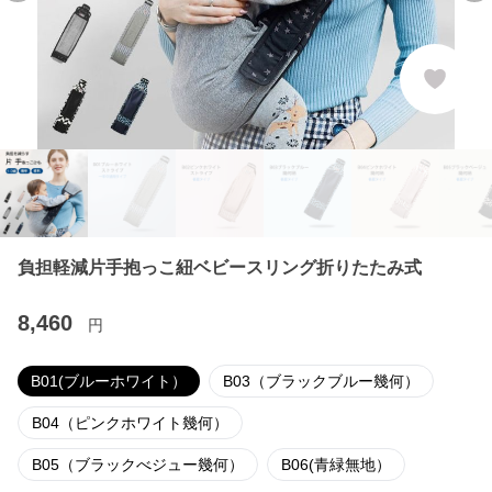
負担軽減片手抱っこ紐ベビースリング折りたたみ式
8,460
円
B01(ブルーホワイト）
B03（ブラックブルー幾何）
B04（ピンクホワイト幾何）
B05（ブラックべジュー幾何）
B06(青緑無地）