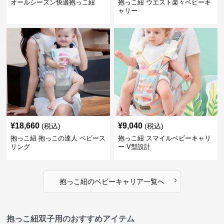
オールシーズン快適抱っこ紐
抱っこ紐 ウエスト楽々ベビーキ
ャリー
¥
18,660
¥
9,040
(税込)
(税込)
抱っこ紐 抱っこの達人 ベビース
抱っこ紐 スマイルベビーキャリ
リング
ー V型設計
›
抱っこ紐
の
ベビーキャリア
一覧へ
抱っこ紐双子用のおすすめアイテム