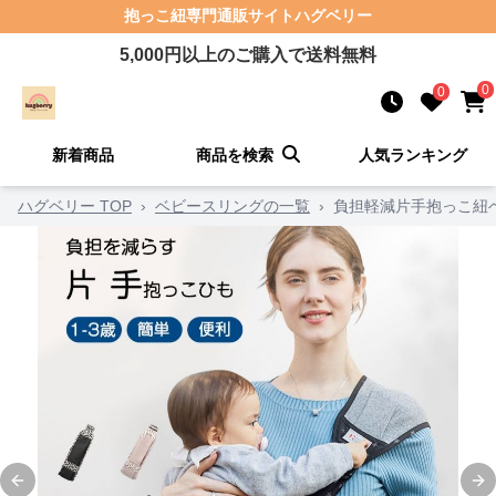
抱っこ紐
専門通販サイト
ハグベリー
5,000
円以上のご購入で送料無料
0
0
新着商品
商品を検索
人気ランキング
ハグベリー TOP
›
ベビースリングの一覧
›
負担軽減片手抱っこ紐
Previous slide
Ne