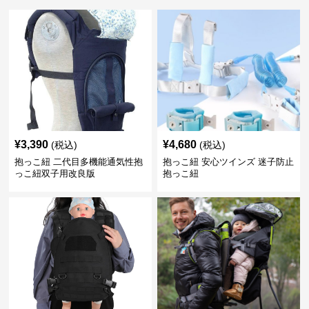
¥
3,390
¥
4,680
(税込)
(税込)
抱っこ紐 二代目多機能通気性抱
抱っこ紐 安心ツインズ 迷子防止
っこ紐双子用改良版
抱っこ紐