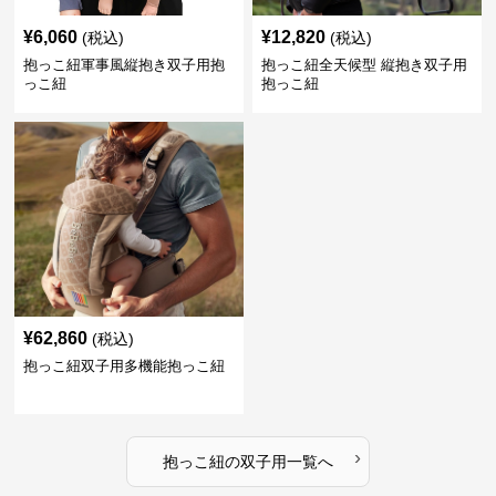
¥
6,060
¥
12,820
(税込)
(税込)
抱っこ紐軍事風縦抱き双子用抱
抱っこ紐全天候型 縦抱き双子用
っこ紐
抱っこ紐
¥
62,860
(税込)
抱っこ紐双子用多機能抱っこ紐
›
抱っこ紐
の
双子用
一覧へ