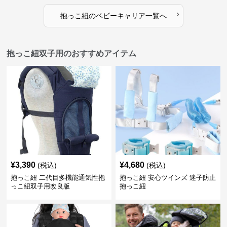
›
抱っこ紐
の
ベビーキャリア
一覧へ
抱っこ紐双子用のおすすめアイテム
¥
3,390
¥
4,680
(税込)
(税込)
抱っこ紐 二代目多機能通気性抱
抱っこ紐 安心ツインズ 迷子防止
っこ紐双子用改良版
抱っこ紐