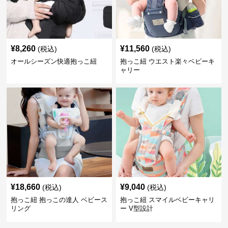
¥
8,260
¥
11,560
(税込)
(税込)
オールシーズン快適抱っこ紐
抱っこ紐 ウエスト楽々ベビーキ
ャリー
¥
18,660
¥
9,040
(税込)
(税込)
抱っこ紐 抱っこの達人 ベビース
抱っこ紐 スマイルベビーキャリ
リング
ー V型設計