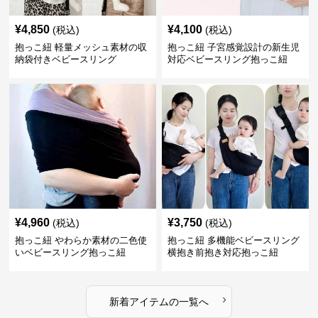
¥
4,850
¥
4,100
(税込)
(税込)
抱っこ紐 軽量メッシュ素材の収
抱っこ紐 子宮感覚設計の新生児
納袋付きベビースリング
対応ベビースリング抱っこ紐
¥
4,960
¥
3,750
(税込)
(税込)
抱っこ紐 やわらか素材の二色使
抱っこ紐 多機能ベビースリング
いベビースリング抱っこ紐
横抱き前抱き対応抱っこ紐
›
新着アイテムの一覧へ