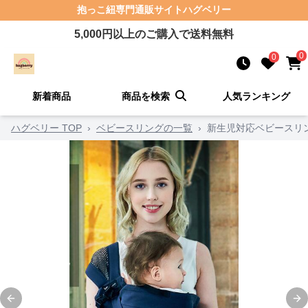
抱っこ紐
専門通販サイト
ハグベリー
5,000
円以上のご購入で送料無料
0
0
新着商品
商品を検索
人気ランキング
ハグベリー TOP
›
ベビースリングの一覧
›
新生児対応ベビースリ
Previous slide
Ne