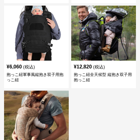
¥
6,060
¥
12,820
(税込)
(税込)
抱っこ紐軍事風縦抱き双子用抱
抱っこ紐全天候型 縦抱き双子用
っこ紐
抱っこ紐