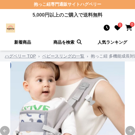
抱っこ紐
専門通販サイト
ハグベリー
5,000
円以上のご購入で送料無料
0
0
新着商品
商品を検索
人気ランキング
ハグベリー TOP
›
ベビースリングの一覧
›
抱っこ紐 多機能成長
Previous slide
Ne