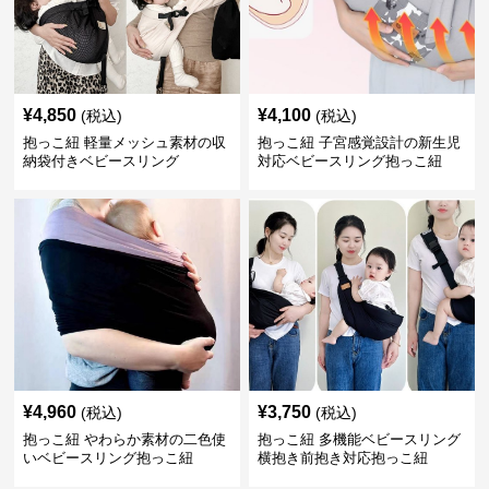
¥
4,850
¥
4,100
(税込)
(税込)
抱っこ紐 軽量メッシュ素材の収
抱っこ紐 子宮感覚設計の新生児
納袋付きベビースリング
対応ベビースリング抱っこ紐
¥
4,960
¥
3,750
(税込)
(税込)
抱っこ紐 やわらか素材の二色使
抱っこ紐 多機能ベビースリング
いベビースリング抱っこ紐
横抱き前抱き対応抱っこ紐