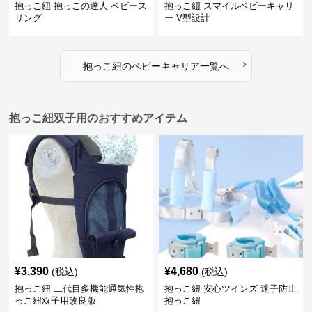
抱っこ紐 抱っこの達人 ベビース
抱っこ紐 スマイルベビーキャリ
リング
ー V型設計
›
抱っこ紐
の
ベビーキャリア
一覧へ
抱っこ紐双子用のおすすめアイテム
¥
3,390
¥
4,680
(税込)
(税込)
抱っこ紐 二代目多機能通気性抱
抱っこ紐 安心ツインズ 迷子防止
っこ紐双子用改良版
抱っこ紐