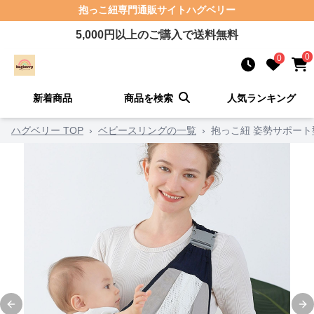
抱っこ紐
専門通販サイト
ハグベリー
5,000
円以上のご購入で送料無料
0
0
新着商品
商品を検索
人気ランキング
ハグベリー TOP
›
ベビースリングの一覧
›
抱っこ紐 姿勢サポート
Previous slide
Ne