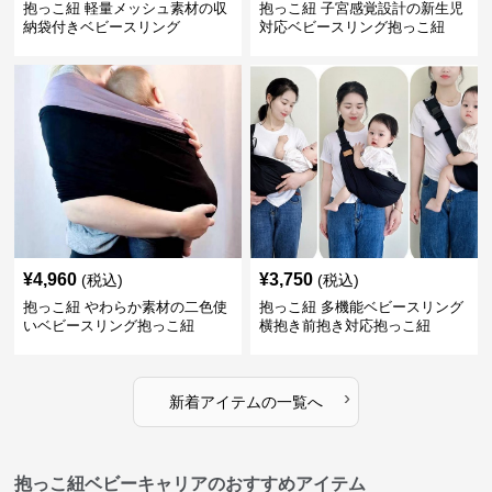
抱っこ紐 軽量メッシュ素材の収
抱っこ紐 子宮感覚設計の新生児
納袋付きベビースリング
対応ベビースリング抱っこ紐
¥
4,960
¥
3,750
(税込)
(税込)
抱っこ紐 やわらか素材の二色使
抱っこ紐 多機能ベビースリング
いベビースリング抱っこ紐
横抱き前抱き対応抱っこ紐
›
新着アイテムの一覧へ
抱っこ紐ベビーキャリアのおすすめアイテム