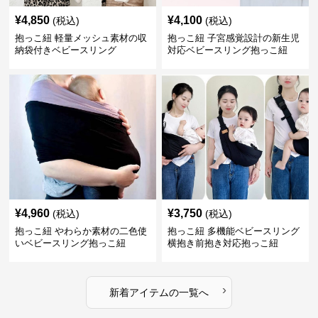
¥
4,850
¥
4,100
(税込)
(税込)
抱っこ紐 軽量メッシュ素材の収
抱っこ紐 子宮感覚設計の新生児
納袋付きベビースリング
対応ベビースリング抱っこ紐
¥
4,960
¥
3,750
(税込)
(税込)
抱っこ紐 やわらか素材の二色使
抱っこ紐 多機能ベビースリング
いベビースリング抱っこ紐
横抱き前抱き対応抱っこ紐
›
新着アイテムの一覧へ