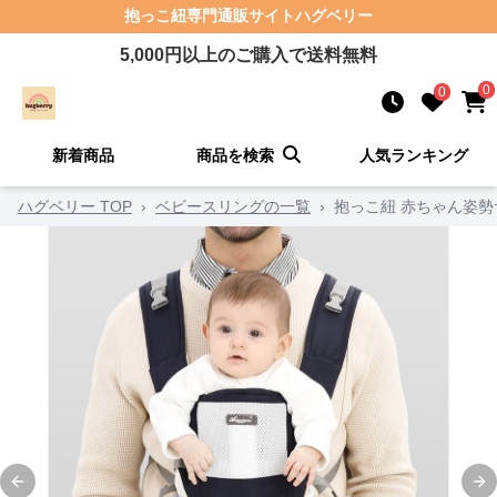
抱っこ紐
専門通販サイト
ハグベリー
5,000
円以上のご購入で送料無料
0
0
新着商品
商品を検索
人気ランキング
ハグベリー TOP
›
ベビースリングの一覧
›
抱っこ紐 赤ちゃん姿勢
Previous slide
Ne