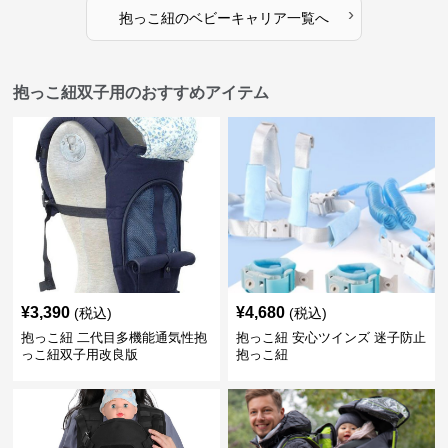
›
抱っこ紐
の
ベビーキャリア
一覧へ
抱っこ紐双子用のおすすめアイテム
¥
3,390
¥
4,680
(税込)
(税込)
抱っこ紐 二代目多機能通気性抱
抱っこ紐 安心ツインズ 迷子防止
っこ紐双子用改良版
抱っこ紐