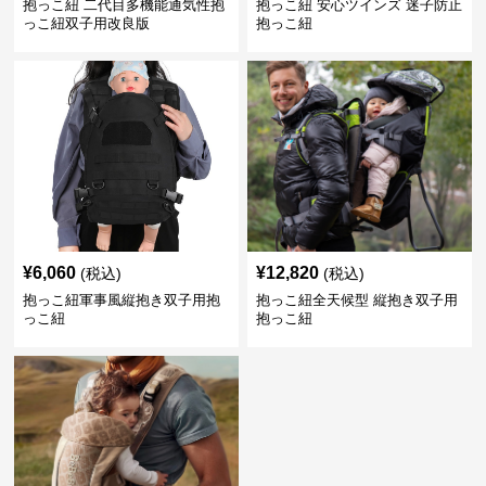
抱っこ紐 二代目多機能通気性抱
抱っこ紐 安心ツインズ 迷子防止
っこ紐双子用改良版
抱っこ紐
¥
6,060
¥
12,820
(税込)
(税込)
抱っこ紐軍事風縦抱き双子用抱
抱っこ紐全天候型 縦抱き双子用
っこ紐
抱っこ紐