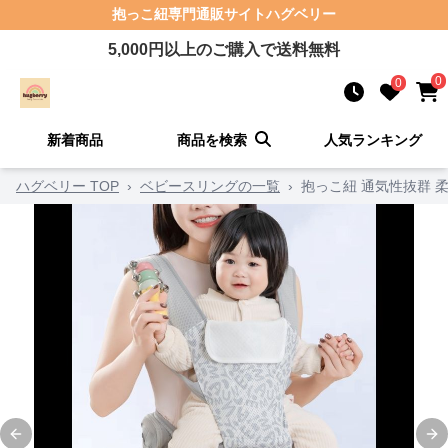
抱っこ紐
専門通販サイト
ハグベリー
5,000
円以上のご購入で送料無料
0
0
新着商品
商品を検索
人気ランキング
ハグベリー TOP
›
ベビースリングの一覧
›
抱っこ紐 通気性抜群 
Previous slide
Ne