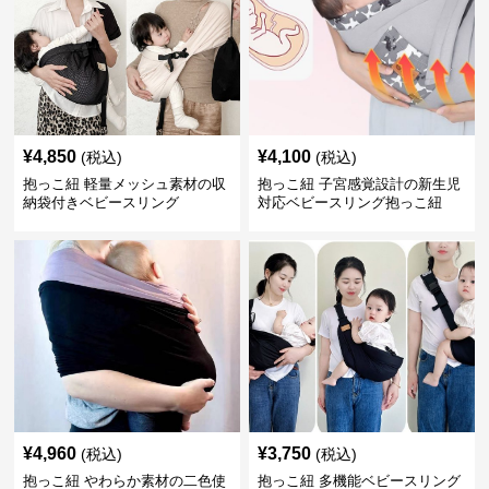
¥
4,850
¥
4,100
(税込)
(税込)
抱っこ紐 軽量メッシュ素材の収
抱っこ紐 子宮感覚設計の新生児
納袋付きベビースリング
対応ベビースリング抱っこ紐
¥
4,960
¥
3,750
(税込)
(税込)
抱っこ紐 やわらか素材の二色使
抱っこ紐 多機能ベビースリング