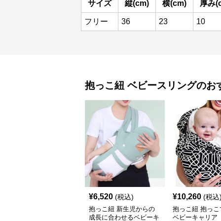
サイズ
縦(cm)
横(cm)
厚み(
フリー
36
23
10
抱っこ紐
ベビースリング
のお
¥
6,520
¥
10,260
(税込)
(税込
抱っこ紐 新生児からの
抱っこ紐 抱っこ
成長に合わせるベビーキ
ベビーキャリア