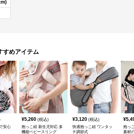
cm)
すすめアイテム
¥
5,260
¥
3,120
¥
5,4
)
(税込)
(税込)
で安心
抱っこ紐 新生児対応 多
快適抱っこ紐 ワンタッ
抱っ
機能ベビースリング
チ調節式
素材