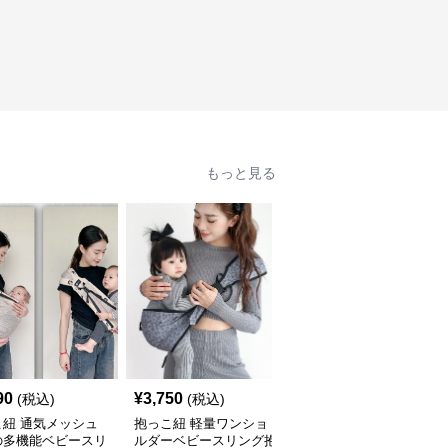
もっと見る
90
¥
3,750
¥
4,850
(税込)
(税込)
(税込)
こ紐 通気メッシュ
抱っこ紐 軽量ワンショ
抱っこ紐 軽量メッシュ
の多機能ベビースリ
ルダーベビースリング抱
素材の収納袋付きベビー