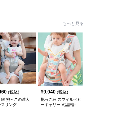
抱っこ紐
っこ紐
スリング
もっと見る
660
¥
9,040
¥
6,060
(税込)
(税込)
(税込)
こ紐 抱っこの達人
抱っこ紐 スマイルベビ
抱っこ紐 快適抱っこ 腰
ースリング
ーキャリー V型設計
サポート ベビースリン
グ