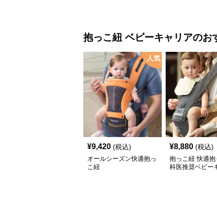
ャリア
抱っこ紐
ベビーキャリア
のお
人気
¥
9,420
¥
8,880
(税込)
(税込)
オールシーズン快適抱っ
抱っこ紐 快適抱
こ紐
科医推奨ベビー