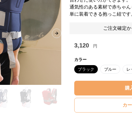
通気性のある素材で赤ちゃん
単に装着できる抱っこ紐です
ご注文確定か
Next slide
3,120
円
カラー
ブラック
ブルー
レ
購
カー