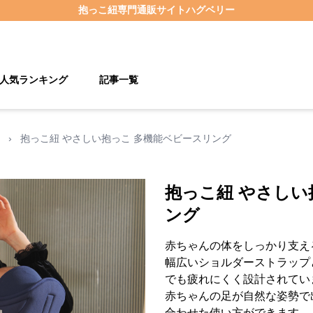
抱っこ紐
専門通販サイト
ハグベリー
人気ランキング
記事一覧
›
抱っこ紐 やさしい抱っこ 多機能ベビースリング
抱っこ紐 やさしい
ング
赤ちゃんの体をしっかり支え
幅広いショルダーストラップ
でも疲れにくく設計されてい
赤ちゃんの足が自然な姿勢で
合わせた使い方ができます。