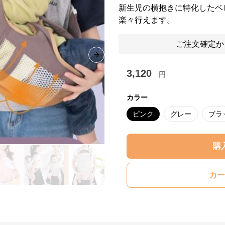
新生児の横抱きに特化したベ
楽々行えます。
ご注文確定か
Next slide
3,120
円
カラー
ピンク
グレー
ブラ
購
カー