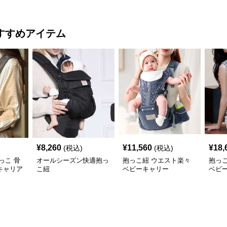
すすめアイテム
¥
8,260
¥
11,560
¥
18,
(税込)
(税込)
っこ 骨
オールシーズン快適抱っ
抱っこ紐 ウエスト楽々
抱っ
キャリア
こ紐
ベビーキャリー
ベビ