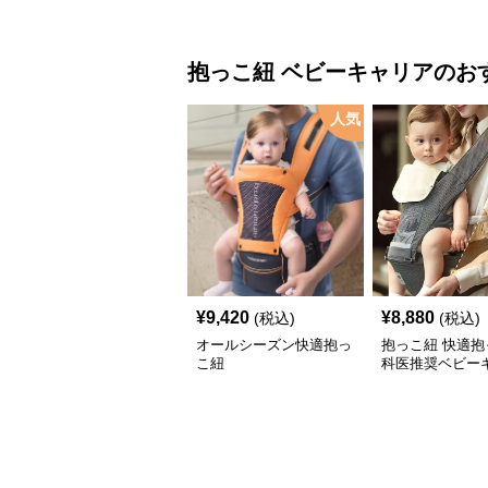
抱っこ紐
ベビーキャリア
のお
人気
¥
9,420
¥
8,880
(税込)
(税込)
オールシーズン快適抱っ
抱っこ紐 快適抱
こ紐
科医推奨ベビー