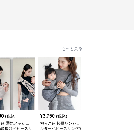
もっと見る
90
¥
3,750
¥
4,850
(税込)
(税込)
(税込)
こ紐 通気メッシュ
抱っこ紐 軽量ワンショ
抱っこ紐 軽量メッシュ
の多機能ベビースリ
ルダーベビースリング抱
素材の収納袋付きベビー
抱っこ紐
っこ紐
スリング