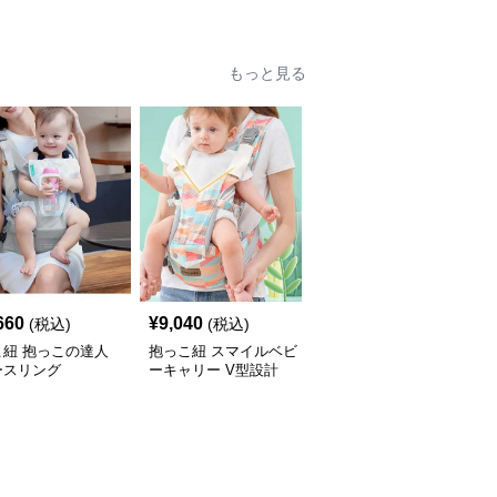
もっと見る
660
¥
9,040
¥
6,060
(税込)
(税込)
(税込)
こ紐 抱っこの達人
抱っこ紐 スマイルベビ
抱っこ紐 快適抱っこ 腰
ースリング
ーキャリー V型設計
サポート ベビースリン
グ