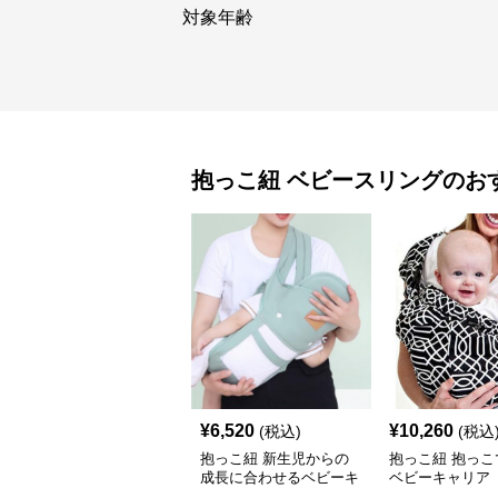
対象年齢
抱っこ紐
ベビースリング
のお
¥
6,520
¥
10,260
(税込)
(税込
抱っこ紐 新生児からの
抱っこ紐 抱っこ
成長に合わせるベビーキ
ベビーキャリア
ャリア