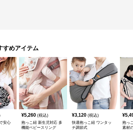
すすめアイテム
¥
5,260
¥
3,120
¥
5,4
)
(税込)
(税込)
で安心
抱っこ紐 新生児対応 多
快適抱っこ紐 ワンタッ
抱っ
機能ベビースリング
チ調節式
素材
ング