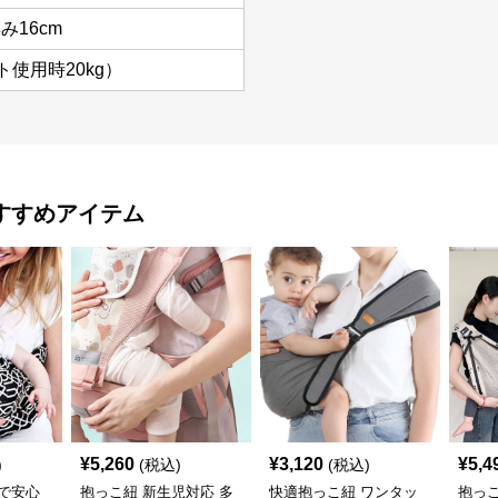
み16cm
ト使用時20kg）
すすめアイテム
¥
5,260
¥
3,120
¥
5,4
)
(税込)
(税込)
で安心
抱っこ紐 新生児対応 多
快適抱っこ紐 ワンタッ
抱っ