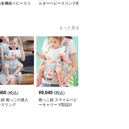
の多機能ベビースリ
ルダーベビースリング抱
素材の収納袋付きベビー
抱っこ紐
っこ紐
スリング
もっと見る
660
¥
9,040
¥
6,060
(税込)
(税込)
(税込)
こ紐 抱っこの達人
抱っこ紐 スマイルベビ
抱っこ紐 快適抱っこ 腰
ースリング
ーキャリー V型設計
サポート ベビースリン
グ