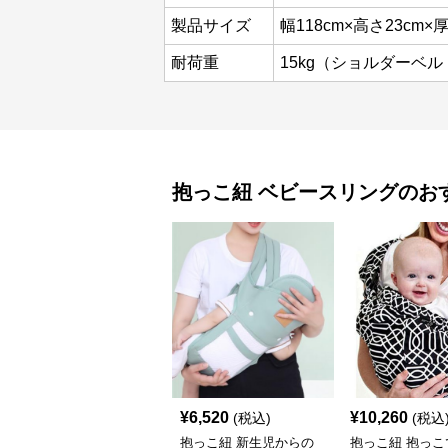
製品サイズ
幅118cm×高さ23cm×厚
耐荷重
15kg（ショルダーベル
抱っこ紐
ベビースリング
のお
¥
6,520
¥
10,260
(税込)
(税込
抱っこ紐 新生児からの
抱っこ紐 抱っこ