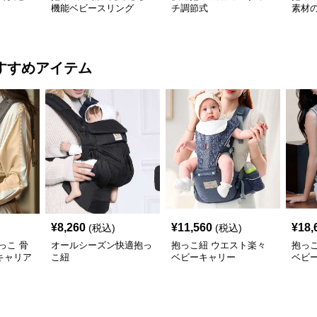
機能ベビースリング
チ調節式
素材
ング
すすめアイテム
¥
8,260
¥
11,560
¥
18,
(税込)
(税込)
っこ 骨
オールシーズン快適抱っ
抱っこ紐 ウエスト楽々
抱っ
キャリア
こ紐
ベビーキャリー
ベビ