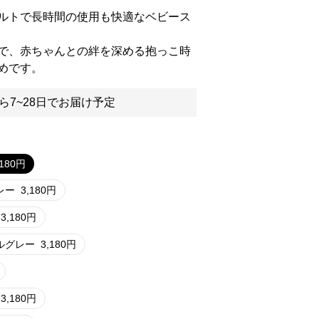
ルトで長時間の使用も快適なベビース
で、赤ちゃんとの絆を深める抱っこ時
めです。
ら7~28日でお届け予定
,180
円
レー
3,180
円
3,180
円
ルグレー
3,180
円
3,180
円