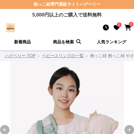
抱っこ紐
専門通販サイト
ハグベリー
5,000
円以上のご購入で送料無料
0
0
新着商品
商品を検索
人気ランキング
ハグベリー TOP
›
ベビースリングの一覧
›
抱っこ紐 抱っこ紐 や
Previous slide
Ne