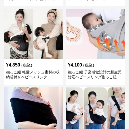
¥
4,850
¥
4,100
(税込)
(税込)
抱っこ紐 軽量メッシュ素材の収
抱っこ紐 子宮感覚設計の新生児
納袋付きベビースリング
対応ベビースリング抱っこ紐