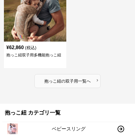
¥
62,860
(税込)
抱っこ紐双子用多機能抱っこ紐
›
抱っこ紐
の
双子用
一覧へ
抱っこ紐 カテゴリ一覧
ベビースリング