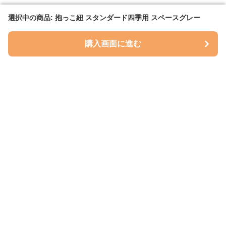
選択中の商品: 抱っこ紐 スタンダード四季用 スペースグレー
選択中の商品: 抱っこ紐 スタンダード四季用 スペースグレー
購入画面に進む
購入画面に進む
ハグベリー
について
会社概要