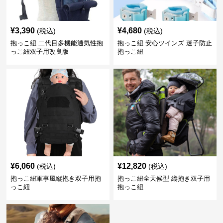
¥
3,390
¥
4,680
(税込)
(税込)
抱っこ紐 二代目多機能通気性抱
抱っこ紐 安心ツインズ 迷子防止
っこ紐双子用改良版
抱っこ紐
¥
6,060
¥
12,820
(税込)
(税込)
抱っこ紐軍事風縦抱き双子用抱
抱っこ紐全天候型 縦抱き双子用
っこ紐
抱っこ紐