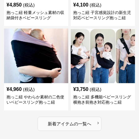
¥
4,850
¥
4,100
(税込)
(税込)
抱っこ紐 軽量メッシュ素材の収
抱っこ紐 子宮感覚設計の新生児
納袋付きベビースリング
対応ベビースリング抱っこ紐
¥
4,960
¥
3,750
(税込)
(税込)
抱っこ紐 やわらか素材の二色使
抱っこ紐 多機能ベビースリング
いベビースリング抱っこ紐
横抱き前抱き対応抱っこ紐
›
新着アイテムの一覧へ