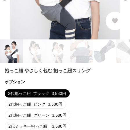
抱っこ紐 やさしく包む 抱っこ紐スリング
オプション
2代抱っこ紐
ブラック
3,580
円
2代抱っこ紐
ピンク
3,580
円
2代抱っこ紐
グリーン
3,580
円
2代ミッキー抱っこ紐
3,580
円