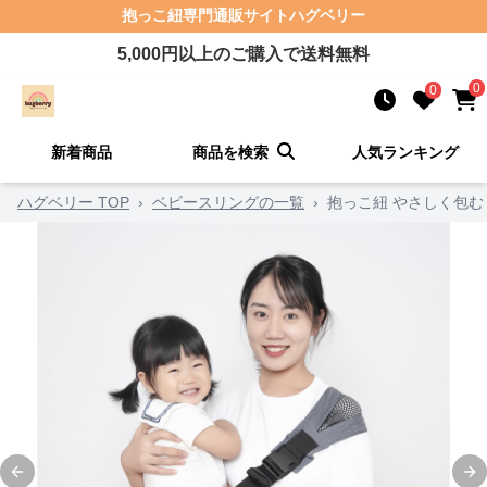
抱っこ紐
専門通販サイト
ハグベリー
5,000
円以上のご購入で送料無料
0
0
新着商品
商品を検索
人気ランキング
ハグベリー TOP
›
ベビースリングの一覧
›
抱っこ紐 やさしく包む
Previous slide
Ne