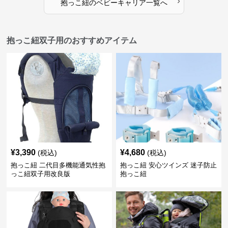
›
抱っこ紐
の
ベビーキャリア
一覧へ
抱っこ紐双子用のおすすめアイテム
¥
3,390
¥
4,680
(税込)
(税込)
抱っこ紐 二代目多機能通気性抱
抱っこ紐 安心ツインズ 迷子防止
っこ紐双子用改良版
抱っこ紐