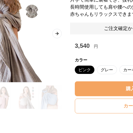
長時間使用しても肩や腰への
赤ちゃんもリラックスできま
ご注文確定か
Next slide
3,540
円
カラー
ピンク
グレー
カー
購
カー