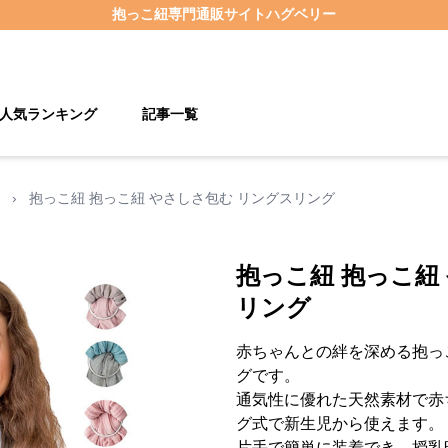
抱っこ紐
専門通販サイト
ハグベリー
人気ランキング
記事一覧
›
抱っこ紐 抱っこ紐 やさしさ包む リングスリング
抱っこ紐 抱っこ紐
リング
赤ちゃんとの絆を深める抱っ
グです。
通気性に優れた天然素材で赤
グ式で新生児から使えます。
片手で簡単に装着でき、授乳