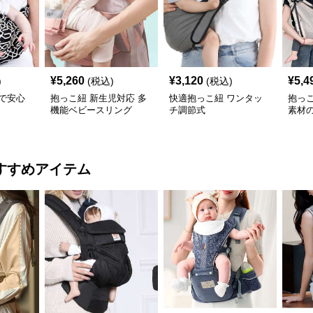
¥
5,260
¥
3,120
¥
5,4
)
(税込)
(税込)
で安心
抱っこ紐 新生児対応 多
快適抱っこ紐 ワンタッ
抱っ
機能ベビースリング
チ調節式
素材
ング
すすめアイテム