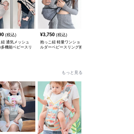
90
¥
3,750
¥
4,850
(税込)
(税込)
(税込)
こ紐 通気メッシュ
抱っこ紐 軽量ワンショ
抱っこ紐 軽量メッシュ
の多機能ベビースリ
ルダーベビースリング抱
素材の収納袋付きベビー
抱っこ紐
っこ紐
スリング
もっと見る