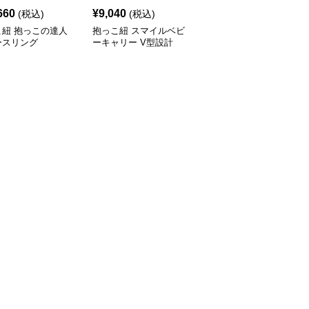
660
¥
9,040
¥
6,060
(税込)
(税込)
(税込)
こ紐 抱っこの達人
抱っこ紐 スマイルベビ
抱っこ紐 快適抱っこ 腰
ースリング
ーキャリー V型設計
サポート ベビースリン
グ