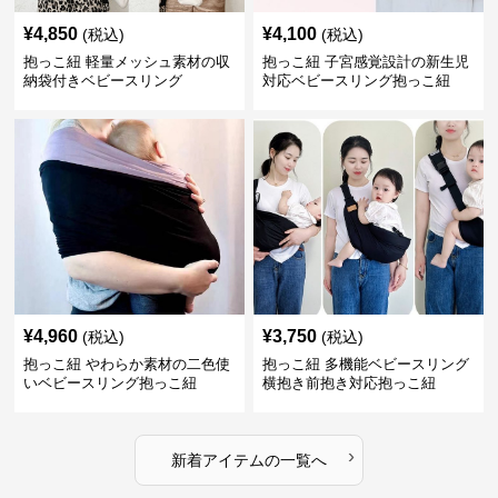
¥
4,850
¥
4,100
(税込)
(税込)
抱っこ紐 軽量メッシュ素材の収
抱っこ紐 子宮感覚設計の新生児
納袋付きベビースリング
対応ベビースリング抱っこ紐
¥
4,960
¥
3,750
(税込)
(税込)
抱っこ紐 やわらか素材の二色使
抱っこ紐 多機能ベビースリング
いベビースリング抱っこ紐
横抱き前抱き対応抱っこ紐
›
新着アイテムの一覧へ