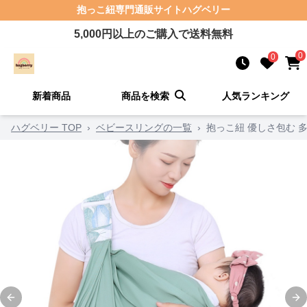
抱っこ紐
専門通販サイト
ハグベリー
5,000
円以上のご購入で送料無料
0
0
新着商品
商品を検索
人気ランキング
ハグベリー TOP
›
ベビースリングの一覧
›
抱っこ紐 優しさ包む 
Previous slide
Ne