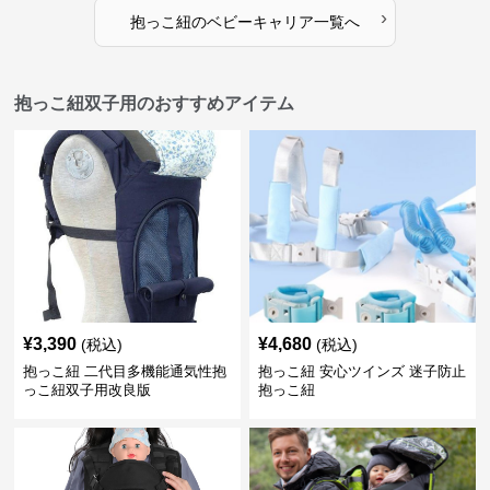
›
抱っこ紐
の
ベビーキャリア
一覧へ
抱っこ紐双子用のおすすめアイテム
¥
3,390
¥
4,680
(税込)
(税込)
抱っこ紐 二代目多機能通気性抱
抱っこ紐 安心ツインズ 迷子防止
っこ紐双子用改良版
抱っこ紐