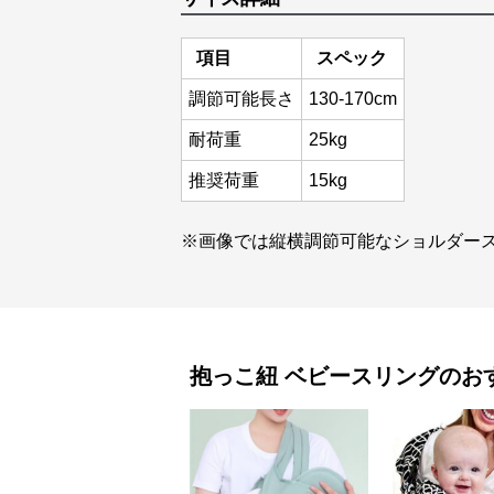
項目
スペック
調節可能長さ
130-170cm
耐荷重
25kg
推奨荷重
15kg
※画像では縦横調節可能なショルダー
抱っこ紐
ベビースリング
のお