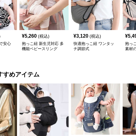
¥
5,260
¥
3,120
¥
5,4
)
(税込)
(税込)
で安心
抱っこ紐 新生児対応 多
快適抱っこ紐 ワンタッ
抱っ
機能ベビースリング
チ調節式
素材
ング
すすめアイテム