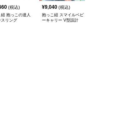
660
¥
9,040
¥
6,060
(税込)
(税込)
(税込)
こ紐 抱っこの達人
抱っこ紐 スマイルベビ
抱っこ紐 快適抱っこ 腰
ースリング
ーキャリー V型設計
サポート ベビースリン
グ