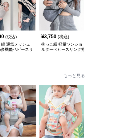
90
¥
3,750
¥
4,850
(税込)
(税込)
(税込)
こ紐 通気メッシュ
抱っこ紐 軽量ワンショ
抱っこ紐 軽量メッシュ
の多機能ベビースリ
ルダーベビースリング抱
素材の収納袋付きベビー
抱っこ紐
っこ紐
スリング
もっと見る