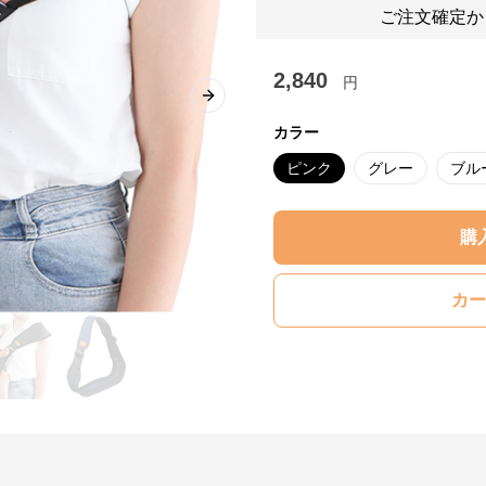
ご注文確定か
2,840
円
Next slide
カラー
ピンク
グレー
ブル
購
カー