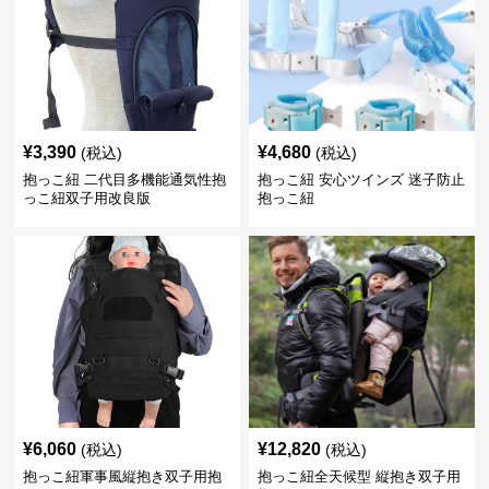
¥
3,390
¥
4,680
(税込)
(税込)
抱っこ紐 二代目多機能通気性抱
抱っこ紐 安心ツインズ 迷子防止
っこ紐双子用改良版
抱っこ紐
¥
6,060
¥
12,820
(税込)
(税込)
抱っこ紐軍事風縦抱き双子用抱
抱っこ紐全天候型 縦抱き双子用