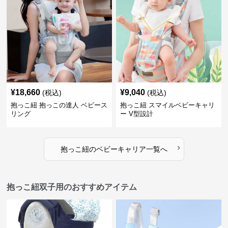
¥
18,660
¥
9,040
(税込)
(税込)
抱っこ紐 抱っこの達人 ベビース
抱っこ紐 スマイルベビーキャリ
リング
ー V型設計
›
抱っこ紐
の
ベビーキャリア
一覧へ
抱っこ紐双子用のおすすめアイテム