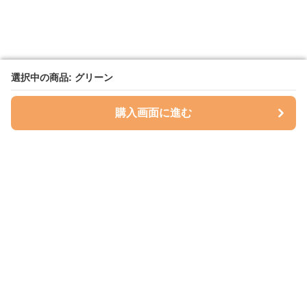
選択中の商品: グリーン
選択中の商品: グリーン
購入画面に進む
購入画面に進む
ハグベリー
について