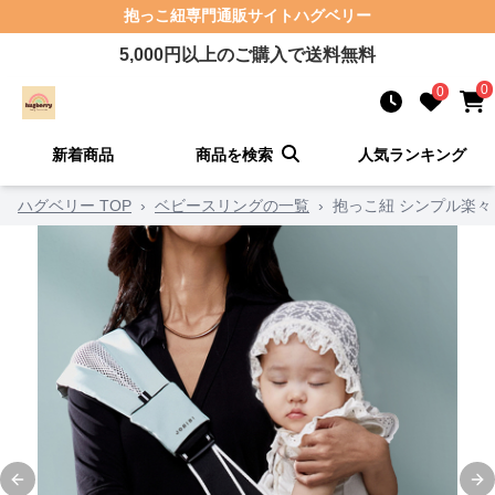
抱っこ紐
専門通販サイト
ハグベリー
5,000
円以上のご購入で送料無料
0
0
新着商品
商品を検索
人気ランキング
ハグベリー TOP
›
ベビースリングの一覧
›
抱っこ紐 シンプル楽々
Previous slide
Ne