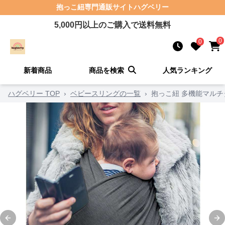
抱っこ紐
専門通販サイト
ハグベリー
5,000
円以上のご購入で送料無料
0
0
新着商品
商品を検索
人気ランキング
ハグベリー TOP
›
ベビースリングの一覧
›
抱っこ紐 多機能マル
Previous slide
Ne