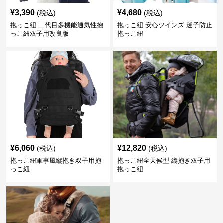
¥
3,390
¥
4,680
(税込)
(税込)
抱っこ紐 二代目多機能通気性抱
抱っこ紐 安心ツインズ 迷子防止
っこ紐双子用改良版
抱っこ紐
¥
6,060
¥
12,820
(税込)
(税込)
抱っこ紐軍事風縦抱き双子用抱
抱っこ紐全天候型 縦抱き双子用
っこ紐
抱っこ紐