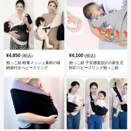
¥
4,850
¥
4,100
(税込)
(税込)
抱っこ紐 軽量メッシュ素材の収
抱っこ紐 子宮感覚設計の新生児
納袋付きベビースリング
対応ベビースリング抱っこ紐