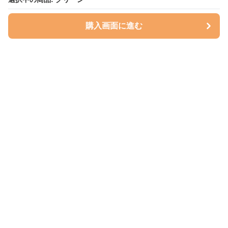
購入画面に進む
購入画面に進む
ハグベリー
について
会社概要
利用規約