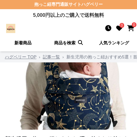
抱っこ紐
専門通販サイト
ハグベリー
5,000
円以上のご購入で送料無料
0
0
新着商品
商品を検索
人気ランキング
ハグベリー TOP
›
記事一覧
›
新生児用の抱っこ紐おすすめ5選！