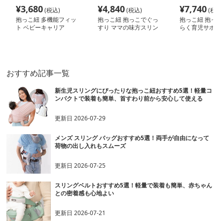
¥
3,680
¥
4,840
¥
7,740
(税込)
(税込)
(税込
抱っこ紐 多機能フィッ
抱っこ紐 抱っこでぐっ
抱っこ紐 抱っ
ト ベビーキャリア
すり ママの味方スリン
らく育児サポー
グ
おすすめ記事一覧
新生児スリングにぴったりな抱っこ紐おすすめ5選！軽量コ
ンパクトで装着も簡単、首すわり前から安心して使える
更新日
2026-07-29
メンズ スリング バッグおすすめ5選！両手が自由になって
荷物の出し入れもスムーズ
更新日
2026-07-25
スリングベルトおすすめ5選！軽量で装着も簡単、赤ちゃん
との密着感も心地よい
更新日
2026-07-21