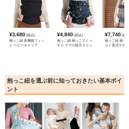
¥
3,680
¥
4,840
¥
7,740
(税込)
(税込)
(税込
抱っこ紐 多機能フィッ
抱っこ紐 抱っこでぐっ
抱っこ紐 抱っ
ト ベビーキャリア
すり ママの味方スリン
らく育児サポー
グ
抱っこ紐を選ぶ前に知っておきたい基本ポイ
ント