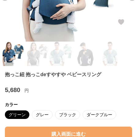
抱っこ紐 抱っこdeすやすや ベビースリング
5,680
円
カラー
グリーン
グレー
ブラック
ダークブルー
購入画面に進む