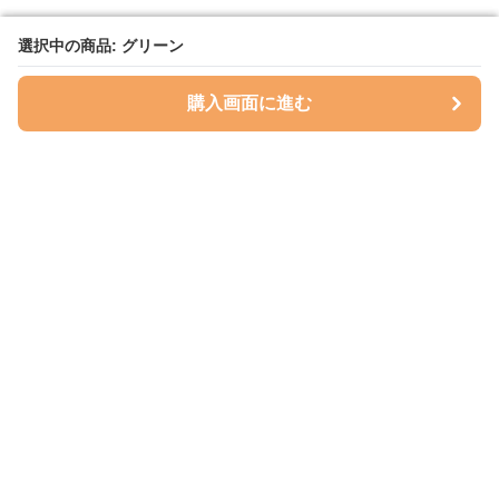
選択中の商品: グリーン
選択中の商品: グリーン
購入画面に進む
購入画面に進む
ハグベリー
について
会社概要