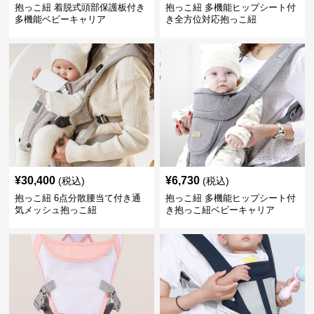
抱っこ紐 着脱式頭部保護板付き
抱っこ紐 多機能ヒップシート付
多機能ベビーキャリア
き全方位対応抱っこ紐
¥
30,400
¥
6,730
(税込)
(税込)
抱っこ紐 6点分散腰当て付き通
抱っこ紐 多機能ヒップシート付
気メッシュ抱っこ紐
き抱っこ紐ベビーキャリア