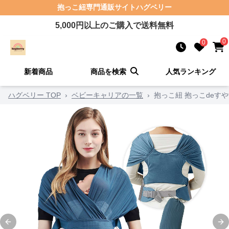
抱っこ紐
専門通販サイト
ハグベリー
5,000
円以上のご購入で送料無料
0
0
新着商品
商品を検索
人気ランキング
ハグベリー TOP
›
ベビーキャリアの一覧
›
抱っこ紐 抱っこdeす
Previous slide
Ne