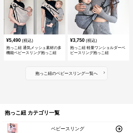
¥
5,490
¥
3,750
(税込)
(税込)
抱っこ紐 通気メッシュ素材の多
抱っこ紐 軽量ワンショルダーベ
機能ベビースリング抱っこ紐
ビースリング抱っこ紐
›
抱っこ紐
の
ベビースリング
一覧へ
抱っこ紐 カテゴリ一覧
ベビースリング