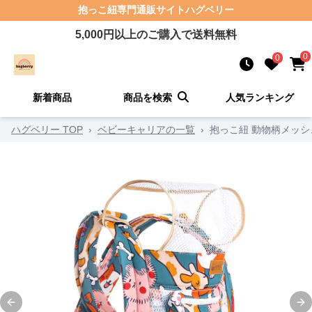
抱っこ紐
専門通販サイト
ハグベリー
5,000
円以上のご購入で送料無料
0
0
新着商品
商品を検索
人気ランキング
ハグベリー TOP
›
ベビーキャリアの一覧
›
抱っこ紐 動物柄メッ
Previous slide
Ne