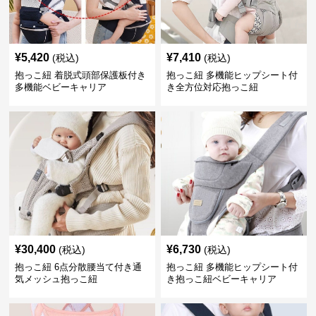
¥
5,420
¥
7,410
(税込)
(税込)
抱っこ紐 着脱式頭部保護板付き
抱っこ紐 多機能ヒップシート付
多機能ベビーキャリア
き全方位対応抱っこ紐
¥
30,400
¥
6,730
(税込)
(税込)
抱っこ紐 6点分散腰当て付き通
抱っこ紐 多機能ヒップシート付
気メッシュ抱っこ紐
き抱っこ紐ベビーキャリア