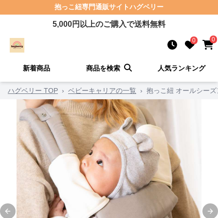
抱っこ紐
専門通販サイト
ハグベリー
5,000
円以上のご購入で送料無料
0
0
新着商品
商品を検索
人気ランキング
ハグベリー TOP
›
ベビーキャリアの一覧
›
抱っこ紐 オールシー
Previous slide
Ne