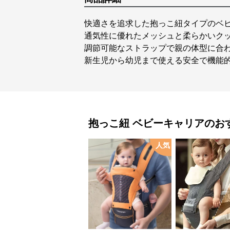
快適さを追求した抱っこ紐タイプのベ
通気性に優れたメッシュと柔らかいク
調節可能なストラップで親の体型に合
新生児から幼児まで使える安全で機能
抱っこ紐
ベビーキャリア
のお
人気