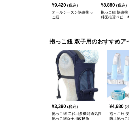
¥
9,420
¥
8,880
(税込)
(税込)
オールシーズン快適抱っ
抱っこ紐 快適抱
こ紐
科医推奨ベビー
抱っこ紐
双子用
のおすすめア
¥
3,390
¥
4,680
(税込)
(
抱っこ紐 二代目多機能通気性
抱っこ紐 
抱っこ紐双子用改良版
防止抱っこ