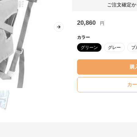
ご注文確定か
20,860
円
Next slide
カラー
グリーン
グレー
ブ
購
カー