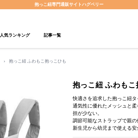
抱っこ紐
専門通販サイト
ハグベリー
人気ランキング
記事一覧
›
抱っこ紐 ふわもこ抱っこひも
抱っこ紐 ふわもこ
快適さを追求した抱っこ紐タ
通気性に優れたメッシュと柔
担が少ない。
調節可能なストラップで親の
新生児から幼児まで使える安