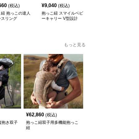
660
¥
9,040
¥
6,060
(税込)
(税込)
(税込)
こ紐 抱っこの達人
抱っこ紐 スマイルベビ
抱っこ紐 快適抱っこ 腰
ースリング
ーキャリー V型設計
サポート ベビースリン
グ
もっと見る
¥
62,860
(税込)
縦抱き双子
抱っこ紐双子用多機能抱っこ
紐