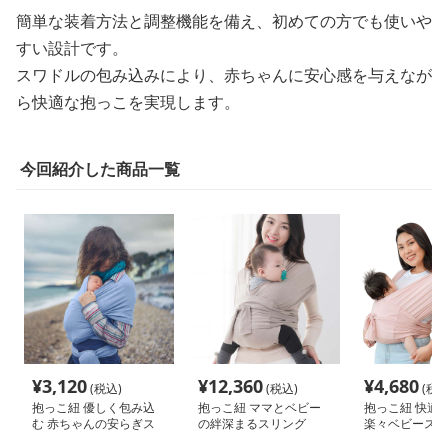
簡単な装着方法と調整機能を備え、初めての方でも使いや
すい設計です。
スワドルの包み込みにより、赤ちゃんに安心感を与えなが
ら快適な抱っこを実現します。
今回紹介した商品一覧
¥
3,120
¥
12,360
¥
4,680
(税込)
(税込)
(税込
抱っこ紐 優しく包み込
抱っこ紐 ママとベビー
抱っこ紐 快適
む 赤ちゃんの安らぎス
の絆深まるスリング
楽々ベビースリ
リング