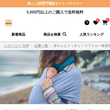
抱っこ紐
専門通販サイト
ハグベリー
5,000
円以上のご購入で送料無料
0
0
新着商品
商品を検索
人気ランキング
ハグベリー TOP
›
記事一覧
›
赤ちゃんぐっすり！スワドル一体型抱