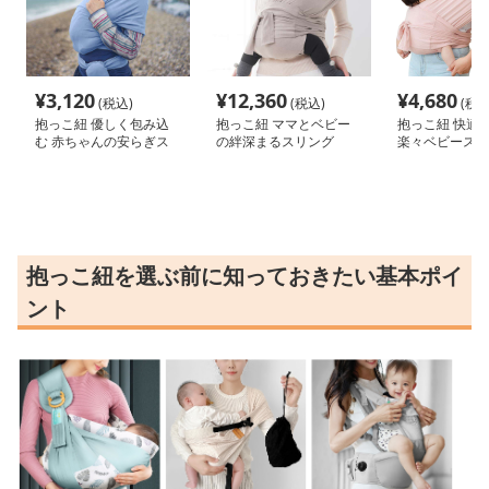
¥
3,120
¥
12,360
¥
4,680
(税込)
(税込)
(税込
抱っこ紐 優しく包み込
抱っこ紐 ママとベビー
抱っこ紐 快適
む 赤ちゃんの安らぎス
の絆深まるスリング
楽々ベビースリ
リング
抱っこ紐を選ぶ前に知っておきたい基本ポイ
ント