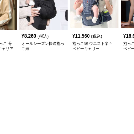
¥
8,260
¥
11,560
¥
18,
(税込)
(税込)
っこ 骨
オールシーズン快適抱っ
抱っこ紐 ウエスト楽々
抱っ
キャリア
こ紐
ベビーキャリー
ベビ