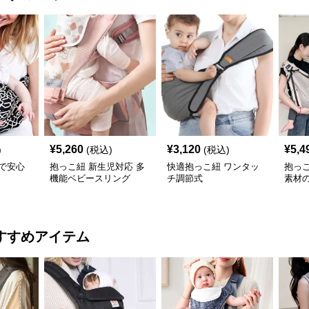
¥
5,260
¥
3,120
¥
5,4
)
(税込)
(税込)
で安心
抱っこ紐 新生児対応 多
快適抱っこ紐 ワンタッ
抱っ
機能ベビースリング
チ調節式
素材
ング
すすめアイテム