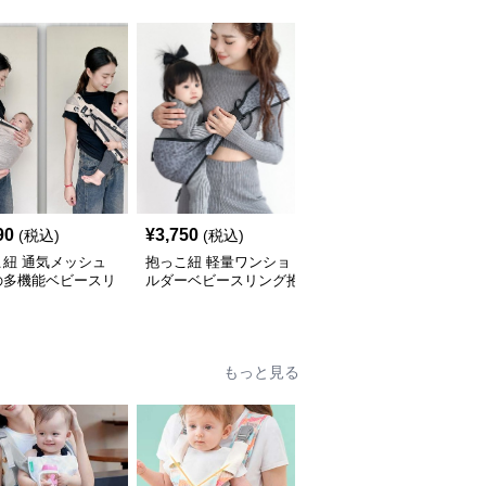
90
¥
3,750
¥
4,850
(税込)
(税込)
(税込)
こ紐 通気メッシュ
抱っこ紐 軽量ワンショ
抱っこ紐 軽量メッシュ
の多機能ベビースリ
ルダーベビースリング抱
素材の収納袋付きベビー
抱っこ紐
っこ紐
スリング
もっと見る