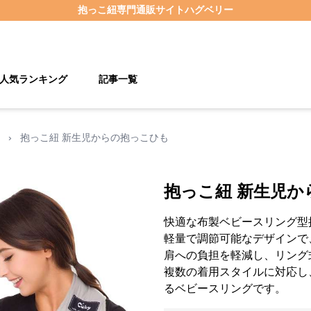
抱っこ紐
専門通販サイト
ハグベリー
人気ランキング
記事一覧
›
抱っこ紐 新生児からの抱っこひも
抱っこ紐 新生児か
快適な布製ベビースリング型
軽量で調節可能なデザインで
肩への負担を軽減し、リング
複数の着用スタイルに対応し
るベビースリングです。