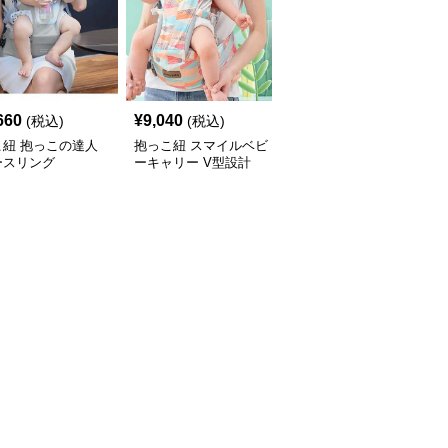
660
¥
9,040
¥
6,060
(税込)
(税込)
(税込)
こ紐 抱っこの達人
抱っこ紐 スマイルベビ
抱っこ紐 快適抱っこ 腰
ースリング
ーキャリー V型設計
サポート ベビースリン
グ