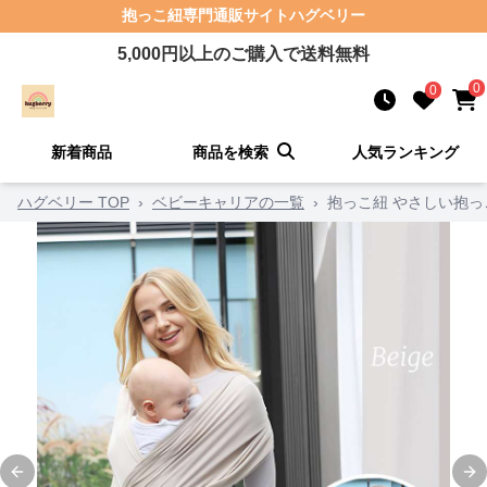
抱っこ紐
専門通販サイト
ハグベリー
5,000
円以上のご購入で送料無料
0
0
新着商品
商品を検索
人気ランキング
ハグベリー TOP
›
ベビーキャリアの一覧
›
抱っこ紐 やさしい抱っ
Previous slide
Ne