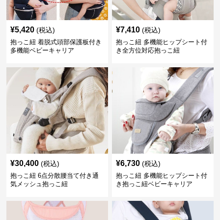
¥
5,420
¥
7,410
(税込)
(税込)
抱っこ紐 着脱式頭部保護板付き
抱っこ紐 多機能ヒップシート付
多機能ベビーキャリア
き全方位対応抱っこ紐
¥
30,400
¥
6,730
(税込)
(税込)
抱っこ紐 6点分散腰当て付き通
抱っこ紐 多機能ヒップシート付
気メッシュ抱っこ紐
き抱っこ紐ベビーキャリア