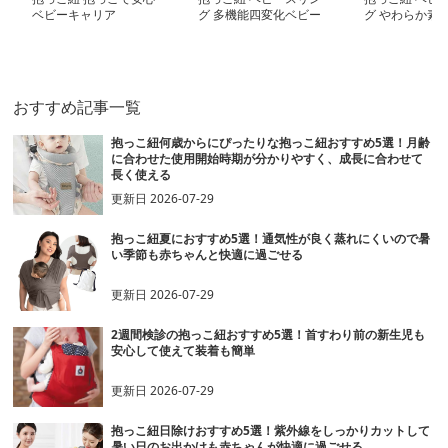
ベビーキャリア
グ 多機能四変化ベビー
グ やわらか素
スリング
付け式ベビース
おすすめ記事一覧
抱っこ紐何歳からにぴったりな抱っこ紐おすすめ5選！月齢
に合わせた使用開始時期が分かりやすく、成長に合わせて
長く使える
更新日
2026-07-29
抱っこ紐夏におすすめ5選！通気性が良く蒸れにくいので暑
い季節も赤ちゃんと快適に過ごせる
更新日
2026-07-29
2週間検診の抱っこ紐おすすめ5選！首すわり前の新生児も
安心して使えて装着も簡単
更新日
2026-07-29
抱っこ紐日除けおすすめ5選！紫外線をしっかりカットして
暑い日のお出かけも赤ちゃんが快適に過ごせる