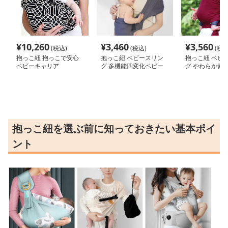
¥
10,260
¥
3,460
¥
3,560
(税込)
(税込)
(税込
抱っこ紐 抱っこで安心
抱っこ紐 ベビースリン
抱っこ紐 ベビ
ベビーキャリア
グ 多機能四変化ベビー
グ やわらか素
スリング
付け式ベビース
抱っこ紐を選ぶ前に知っておきたい基本ポイ
ント