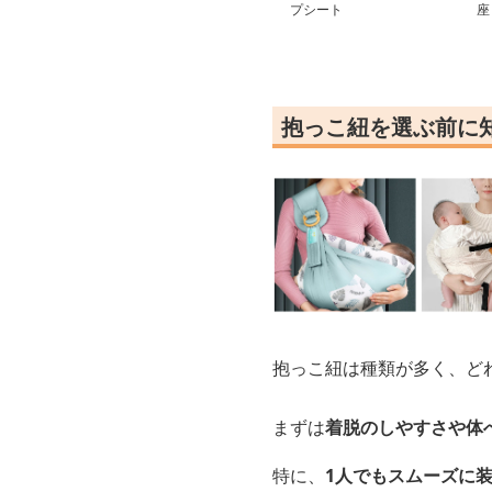
プシート
座
抱っこ紐を選ぶ前に
抱っこ紐は種類が多く、ど
まずは
着脱のしやすさや体
特に、
1人でもスムーズに