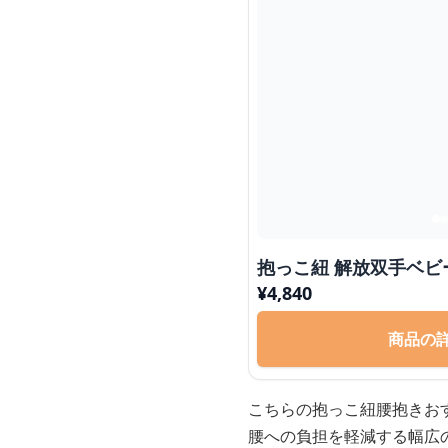
抱っこ紐 解放双手ベビ
¥
4,840
商品の
こちらの抱っこ紐腰抱きお
腰への負担を軽減する幅広