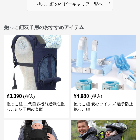
›
抱っこ紐
の
ベビーキャリア
一覧へ
抱っこ紐双子用のおすすめアイテム
¥
3,390
¥
4,680
(税込)
(税込)
抱っこ紐 二代目多機能通気性抱
抱っこ紐 安心ツインズ 迷子防止
っこ紐双子用改良版
抱っこ紐