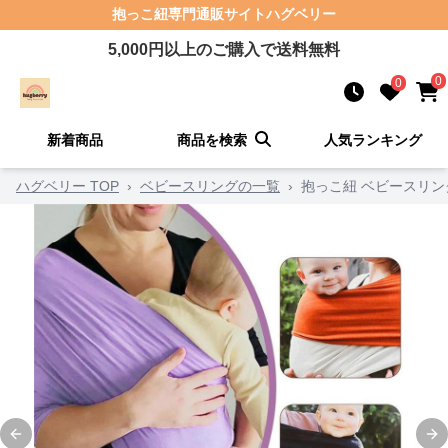
抱っこ紐
専門通販サイト
ハグベリー
5,000
円以上のご購入で送料無料
0
0
新着商品
商品を検索
人気ランキング
ハグベリー TOP
›
ベビースリングの一覧
›
抱っこ紐 ベビースリ
Previous slide
Ne