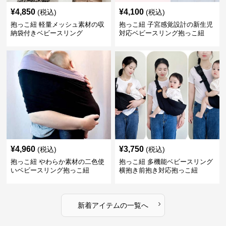
¥
4,850
¥
4,100
(税込)
(税込)
抱っこ紐 軽量メッシュ素材の収
抱っこ紐 子宮感覚設計の新生児
納袋付きベビースリング
対応ベビースリング抱っこ紐
¥
4,960
¥
3,750
(税込)
(税込)
抱っこ紐 やわらか素材の二色使
抱っこ紐 多機能ベビースリング
いベビースリング抱っこ紐
横抱き前抱き対応抱っこ紐
›
新着アイテムの一覧へ