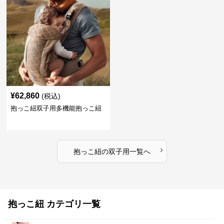
¥
62,860
(税込)
抱っこ紐双子用多機能抱っこ紐
›
抱っこ紐
の
双子用
一覧へ
抱っこ紐 カテゴリ一覧