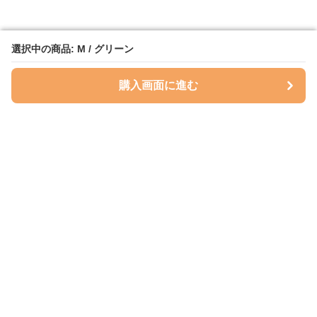
選択中の商品: M / グリーン
選択中の商品: M / グリーン
購入画面に進む
購入画面に進む
ハグベリー
について
会社概要