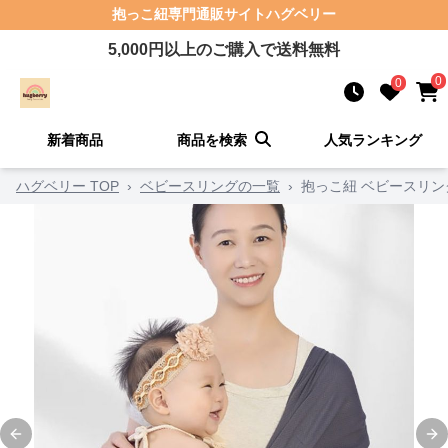
抱っこ紐
専門通販サイト
ハグベリー
5,000
円以上のご購入で送料無料
0
0
新着商品
商品を検索
人気ランキング
ハグベリー TOP
›
ベビースリングの一覧
›
抱っこ紐 ベビースリン
Previous slide
Ne