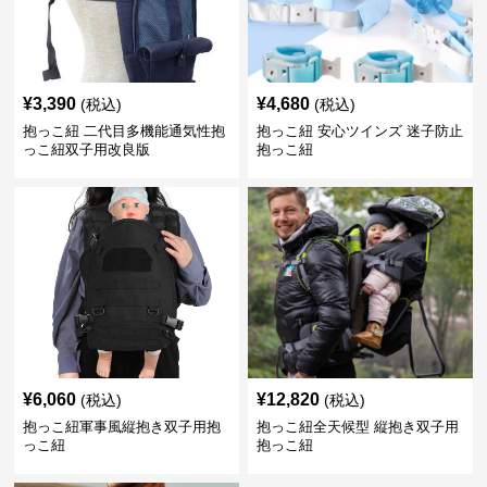
¥
3,390
¥
4,680
(税込)
(税込)
抱っこ紐 二代目多機能通気性抱
抱っこ紐 安心ツインズ 迷子防止
っこ紐双子用改良版
抱っこ紐
¥
6,060
¥
12,820
(税込)
(税込)
抱っこ紐軍事風縦抱き双子用抱
抱っこ紐全天候型 縦抱き双子用
っこ紐
抱っこ紐