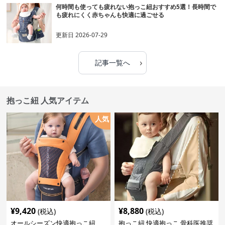
何時間も使っても疲れない抱っこ紐おすすめ5選！長時間で
も疲れにくく赤ちゃんも快適に過ごせる
更新日
2026-07-29
›
記事一覧へ
抱っこ紐 人気アイテム
人気
¥
9,420
¥
8,880
(税込)
(税込)
オールシーズン快適抱っこ紐
抱っこ紐 快適抱っこ 骨科医推奨