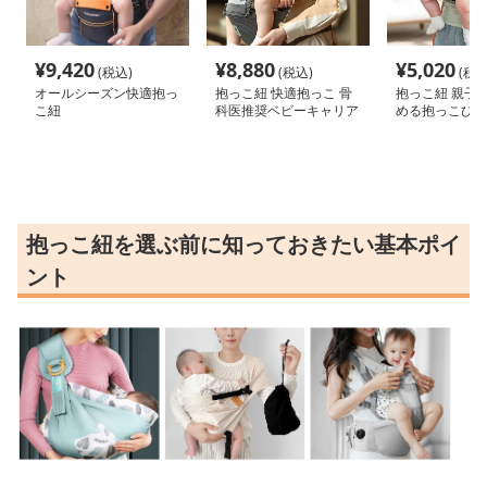
¥
9,420
¥
8,880
¥
5,020
(税込)
(税込)
(税込
オールシーズン快適抱っ
抱っこ紐 快適抱っこ 骨
抱っこ紐 親子
こ紐
科医推奨ベビーキャリア
める抱っこひも
抱っこ紐を選ぶ前に知っておきたい基本ポイ
ント