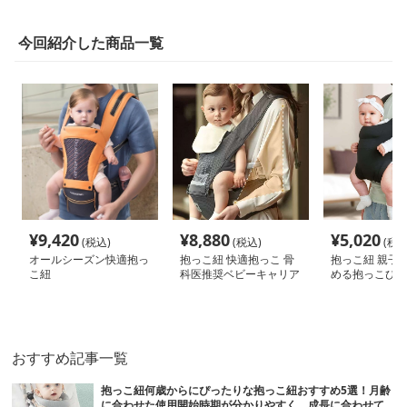
今回紹介した商品一覧
¥
9,420
¥
8,880
¥
5,020
(税込)
(税込)
(税込
オールシーズン快適抱っ
抱っこ紐 快適抱っこ 骨
抱っこ紐 親子
こ紐
科医推奨ベビーキャリア
める抱っこひも
おすすめ記事一覧
抱っこ紐何歳からにぴったりな抱っこ紐おすすめ5選！月齢
に合わせた使用開始時期が分かりやすく、成長に合わせて