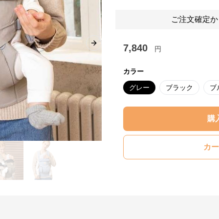
ご注文確定か
7,840
Next slide
円
カラー
グレー
ブラック
ブ
購
カー