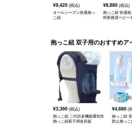
¥
9,420
¥
8,880
(税込)
(税込)
オールシーズン快適抱っ
抱っこ紐 快適抱
こ紐
科医推奨ベビー
抱っこ紐
双子用
のおすすめア
¥
3,390
¥
4,680
(税込)
(
抱っこ紐 二代目多機能通気性
抱っこ紐 
抱っこ紐双子用改良版
防止抱っこ