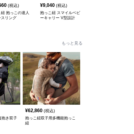
660
¥
9,040
¥
6,060
(税込)
(税込)
(税込)
こ紐 抱っこの達人
抱っこ紐 スマイルベビ
抱っこ紐 快適抱っこ 腰
ースリング
ーキャリー V型設計
サポート ベビースリン
グ
もっと見る
¥
62,860
(税込)
縦抱き双子
抱っこ紐双子用多機能抱っこ
紐