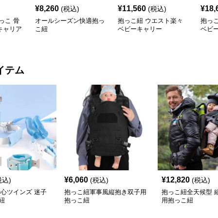
¥
8,260
¥
11,560
¥
18,
(税込)
(税込)
っこ 骨
オールシーズン快適抱っ
抱っこ紐 ウエスト楽々
抱っ
キャリア
こ紐
ベビーキャリー
ベビ
イテム
¥
6,060
¥
12,820
税込)
(税込)
(税込)
安心ツインズ 迷子
抱っこ紐軍事風縦抱き双子用
抱っこ紐全天候型 
紐
抱っこ紐
用抱っこ紐