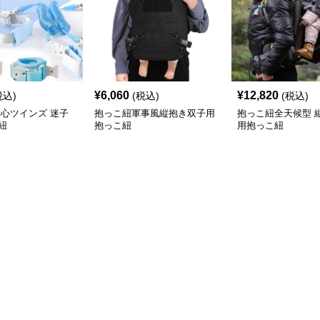
¥
6,060
¥
12,820
税込)
(税込)
(税込)
安心ツインズ 迷子
抱っこ紐軍事風縦抱き双子用
抱っこ紐全天候型 
紐
抱っこ紐
用抱っこ紐