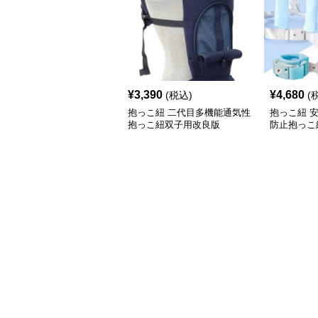
¥
3,390
¥
4,680
(税込)
(
抱っこ紐 二代目多機能通気性
抱っこ紐 
抱っこ紐双子用改良版
防止抱っこ