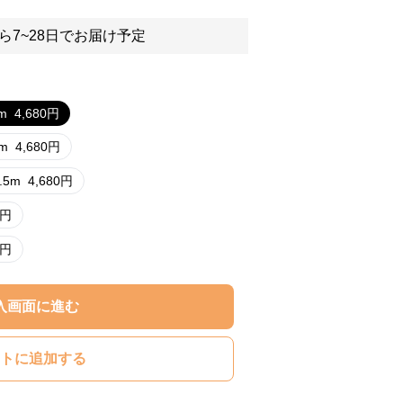
ら7~28日でお届け予定
m
4,680
円
5m
4,680
円
.5m
4,680
円
円
円
入画面に進む
トに追加する