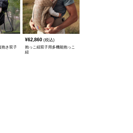
¥
62,860
(税込)
縦抱き双子
抱っこ紐双子用多機能抱っこ
紐