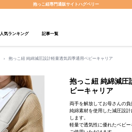
抱っこ紐
専門通販サイト
ハグベリー
人気ランキング
記事一覧
›
抱っこ紐 純綿減圧設計軽量透気四季通用ベビーキャリア
抱っこ紐 純綿減圧
ビーキャリア
両手を解放してお母さんの負
純綿素材を使用した減圧設計
します。
軽量で透気性に優れたベビー
ご使用いただけます。