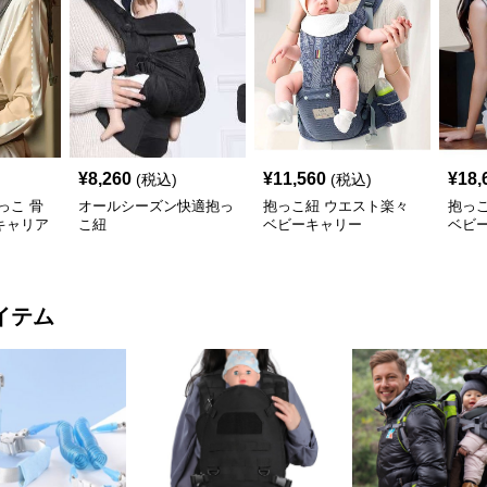
¥
8,260
¥
11,560
¥
18,
(税込)
(税込)
っこ 骨
オールシーズン快適抱っ
抱っこ紐 ウエスト楽々
抱っ
キャリア
こ紐
ベビーキャリー
ベビ
イテム