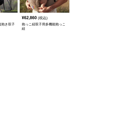
¥
62,860
(税込)
縦抱き双子
抱っこ紐双子用多機能抱っこ
紐