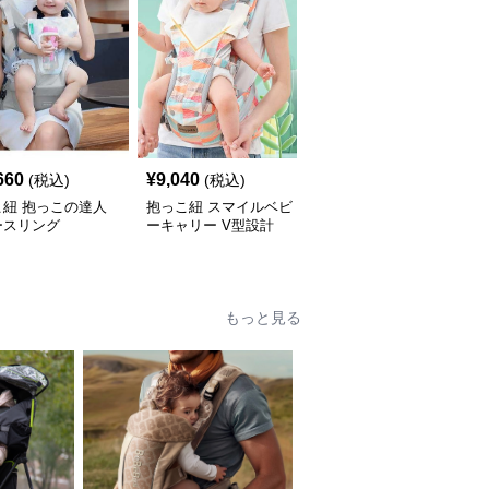
660
¥
9,040
¥
6,060
(税込)
(税込)
(税込)
こ紐 抱っこの達人
抱っこ紐 スマイルベビ
抱っこ紐 快適抱っこ 腰
ースリング
ーキャリー V型設計
サポート ベビースリン
グ
もっと見る