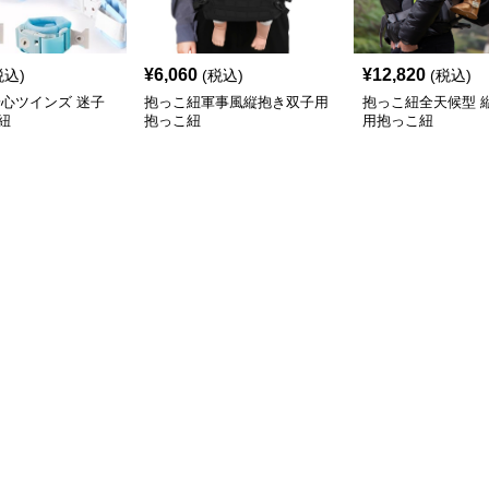
¥
6,060
¥
12,820
税込)
(税込)
(税込)
安心ツインズ 迷子
抱っこ紐軍事風縦抱き双子用
抱っこ紐全天候型 
紐
抱っこ紐
用抱っこ紐