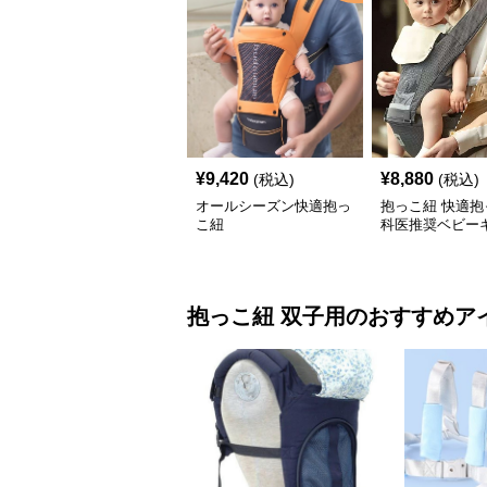
¥
9,420
¥
8,880
(税込)
(税込)
オールシーズン快適抱っ
抱っこ紐 快適抱
こ紐
科医推奨ベビー
抱っこ紐
双子用
のおすすめア