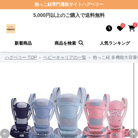
抱っこ紐
専門通販サイト
ハグベリー
5,000
円以上のご購入で送料無料
0
0
新着商品
商品を検索
人気ランキング
ハグベリー TOP
›
ベビーキャリアの一覧
›
抱っこ紐 多機能大容
Previous slide
Ne