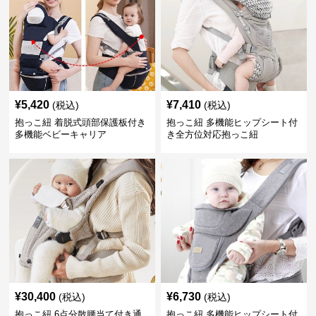
¥
5,420
¥
7,410
(税込)
(税込)
抱っこ紐 着脱式頭部保護板付き
抱っこ紐 多機能ヒップシート付
多機能ベビーキャリア
き全方位対応抱っこ紐
¥
30,400
¥
6,730
(税込)
(税込)
抱っこ紐 6点分散腰当て付き通
抱っこ紐 多機能ヒップシート付