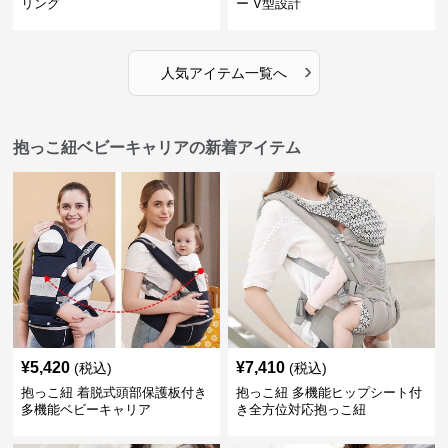
リング
ー V型設計
›
人気アイテム一覧へ
抱っこ紐ベビーキャリアの新着アイテム
¥
5,420
¥
7,410
(税込)
(税込)
抱っこ紐 着脱式頭部保護板付き
抱っこ紐 多機能ヒップシート付
多機能ベビーキャリア
き全方位対応抱っこ紐