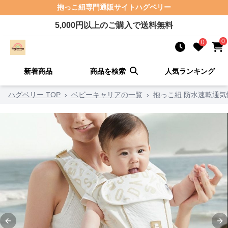
抱っこ紐
専門通販サイト
ハグベリー
5,000
円以上のご購入で送料無料
0
0
新着商品
商品を検索
人気ランキング
ハグベリー TOP
›
ベビーキャリアの一覧
›
抱っこ紐 防水速乾通
Previous slide
Ne